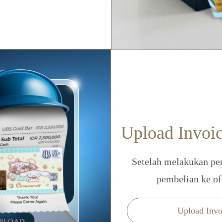
Upload Invoic
Setelah melakukan pem
pembelian ke off
Upload Invo