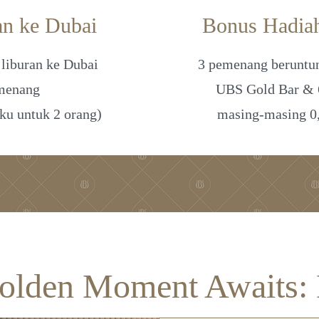
an ke Dubai
Bonus Hadia
liburan ke Dubai
3 pemenang beruntu
emenang
UBS Gold Bar & 
ku untuk 2 orang)
masing-masing 0
Golden Moment Awaits: 