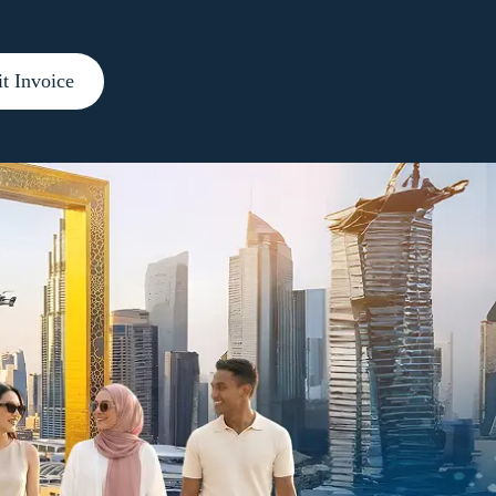
t Invoice