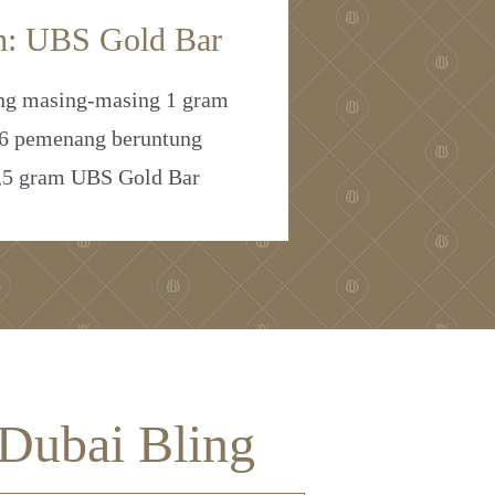
h: UBS Gold Bar
ng masing-masing 1 gram
6 pemenang beruntung
,5 gram UBS Gold Bar
Dubai Bling