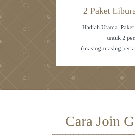
2 Paket Libur
Hadiah Utama. Paket 
untuk 2 p
(masing-masing berla
Cara Join 