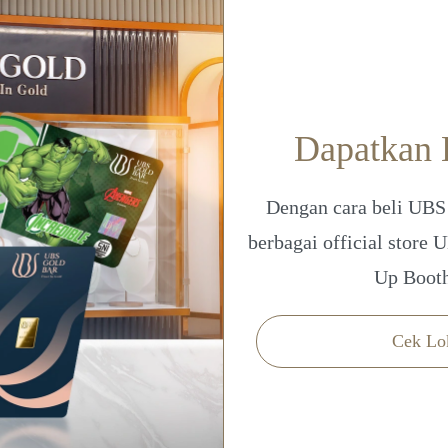
Dapatkan 
Dengan cara beli UBS
berbagai official store
Up Boot
Cek Lo