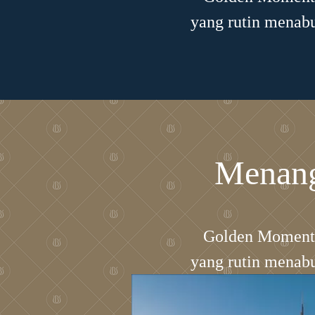
yang rutin menab
Menang
Golden Moment A
yang rutin menab