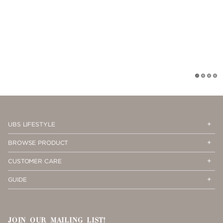
1
2
3
4
Op
Cl
UBS LIFESTYLE
Me
Me
Op
Cl
BROWSE PRODUCT
Me
Me
Op
Cl
CUSTOMER CARE
Me
Me
Op
Cl
GUIDE
Me
Me
JOIN OUR MAILING LIST!