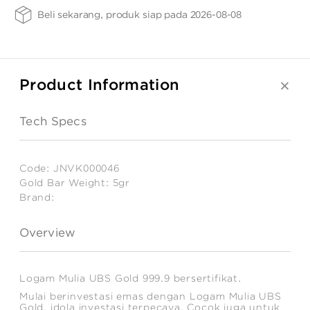
ANGPAO EMAS
Gold
F
Beli sekarang, produk siap pada 2026-08-08
Bar
Weight
-
LS
5gr
Product Information
MY ACCOUNT
Tech Specs
SHOPPING CART
Code:
JNVK000046
Gold Bar Weight:
5gr
Brand:
Estimated
Weight:
Overview
5
gr
Logam Mulia UBS Gold 999.9 bersertifikat.
Mulai berinvestasi emas dengan Logam Mulia UBS
Gold, idola investasi terpecaya. Cocok juga untuk