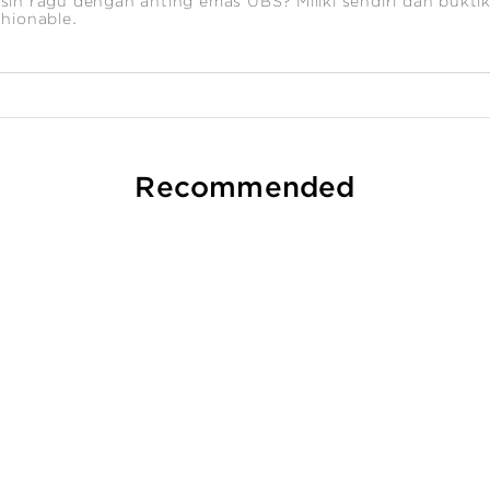
sih ragu dengan anting emas UBS? Miliki sendiri dan bukti
shionable.
Recommended