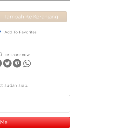
Tambah Ke Keranjang
dd To Favorites
Add To Favorites
or share now
ct sudah siap.
 Me