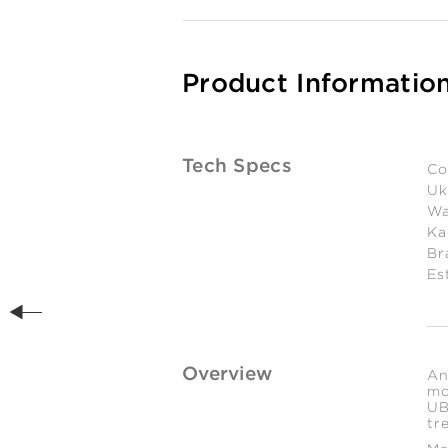
Product Informatio
Tech Specs
Co
Uk
Wa
Ka
Br
Es
Overview
An
mo
UB
tr