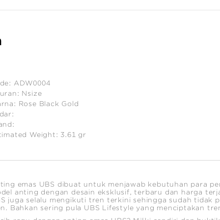
n
de:
ADW0004
uran:
Nsize
rna:
Rose Black Gold
dar:
and:
timated Weight:
3.61
gr
ting emas UBS dibuat untuk menjawab kebutuhan para p
del anting dengan desain eksklusif, terbaru dan harga ter
S juga selalu mengikuti tren terkini sehingga sudah tidak 
en. Bahkan sering pula UBS Lifestyle yang menciptakan tre