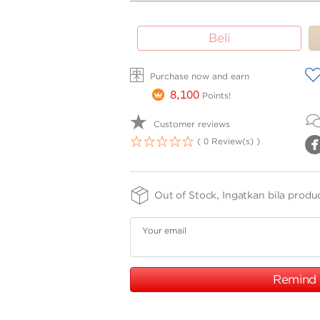
SIZE -
FINISHING
PURITY
Beli
NSIZE
-
-
75
S2WRGH
A
Purchase now and earn
8,100
Points!
Customer reviews
( 0 Review(s) )
1
2
3
4
5
Out of Stock, Ingatkan bila produ
Your email
Remind