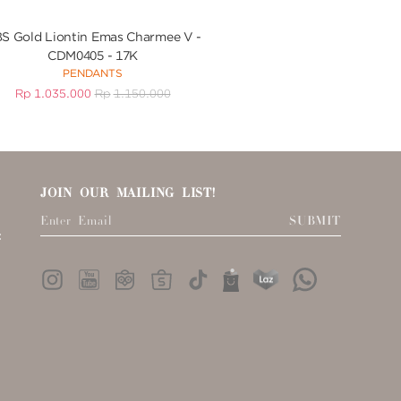
S Gold Liontin Emas Charmee V -
UBS Gold - Gelang E
CDM0405 - 17K
Princess Cinderella 
PENDANTS
BRACEL
Rp
1.035.000
Rp
1.150.000
Rp
2.013.000
R
JOIN OUR MAILING LIST!
SUBMIT
: