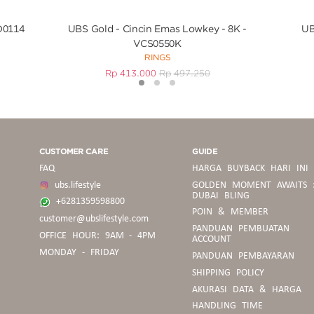
D0114
UBS Gold - Cincin Emas Lowkey - 8K -
UB
VCS0550K
RINGS
Rp
413.000
Rp
497.250
1
2
3
CUSTOMER CARE
GUIDE
FAQ
HARGA BUYBACK HARI INI
ubs.lifestyle
GOLDEN MOMENT AWAITS 
DUBAI BLING
+6281359598800
POIN & MEMBER
customer@ubslifestyle.com
PANDUAN
PANDUAN PEMBUATAN
OFFICE HOUR: 9AM - 4PM
BELANJA
ACCOUNT
MONDAY - FRIDAY
PANDUAN PEMBAYARAN
SHIPPING POLICY
PEDOMAN
AKURASI DATA & HARGA
BUYBACK
HANDLING TIME