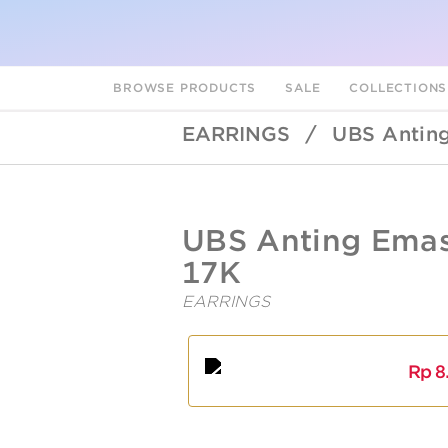
BROWSE PRODUCTS
SALE
COLLECTION
EARRINGS
/
UBS Antin
UBSLifestyle
https://ubslifestyle.com/ubs-
UBS Anting Emas
anting-
emas-
17K
adw0004-
17k/
EARRINGS
A
L
Rp
8