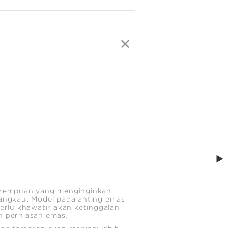
erempuan yang menginginkan
jangkau. Model pada anting emas
perlu khawatir akan ketinggalan
n perhiasan emas.