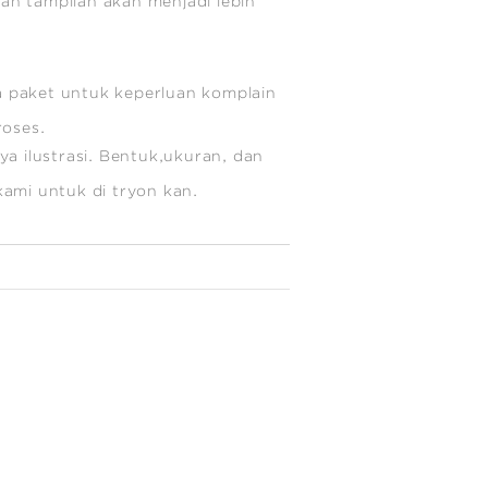
kan tampilan akan menjadi lebih
 paket untuk keperluan komplain
roses.
a ilustrasi. Bentuk,ukuran, dan
e kami untuk di tryon kan.