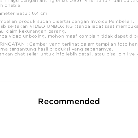
sih ragu dengan anting emas UBS? Miliki sendiri dan bukti
shionable.
ameter Batu : 0.4 cm
mbelian produk sudah disertai dengan Invoice Pembelian.
jib sertakan VIDEO UNBOXING (tanpa jeda) saat membuka
au klaim kekurangan barang.
npa video unboxing, mohon maaf komplain tidak dapat dip
RINGATAN : Gambar yang terlihat dalam tampilan foto hany
rna tergantung hasil produksi yang sebenarnya.
lahkan chat seller untuk info lebih detail, atau bisa join liv
Recommended