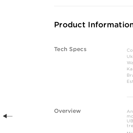
Product Informatio
Tech Specs
Co
Uk
Wa
Ka
Br
Es
Overview
An
mo
UB
tr