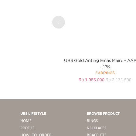
Previous
UBS Gold Anting Emas Maire - AA
- 17K
EARRINGS
Rp
1.955.000
Rp
2.171.500
UBS LIFESTYLE
BROWSE PRODUCT
HOME
RINGS
PROFILE
NECKLACES
HOW TO ORDER
BRACELETS