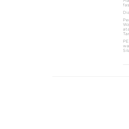
Ma
fa
Di
Pe
Wa
at
Ta
PE
wa
Si