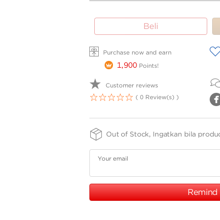
SIZE -
FINISHING
PURITY
Beli
NSIZE
-
-
SPPTH
75
A
Purchase now and earn
1,900
Points!
Customer reviews
( 0 Review(s) )
1
2
3
4
5
Out of Stock, Ingatkan bila produ
Your email
Remind