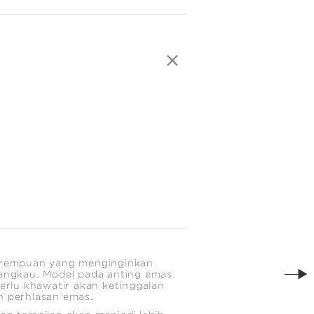
erempuan yang menginginkan
jangkau. Model pada anting emas
perlu khawatir akan ketinggalan
n perhiasan emas.