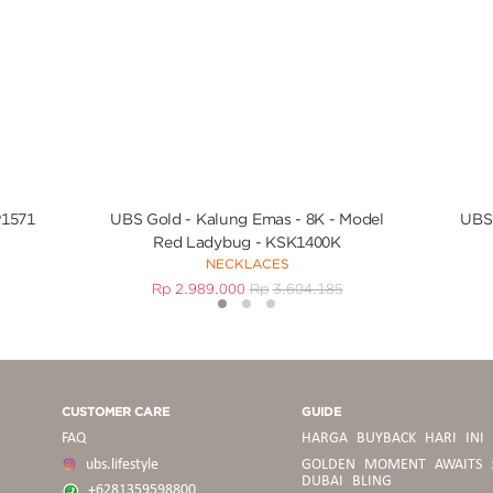
P1571
UBS Gold - Kalung Emas - 8K - Model
UBS 
Red Ladybug - KSK1400K
NECKLACES
Rp
2.989.000
Rp
3.604.185
1
2
3
CUSTOMER CARE
GUIDE
FAQ
HARGA BUYBACK HARI INI
ubs.lifestyle
GOLDEN MOMENT AWAITS 
DUBAI BLING
+6281359598800