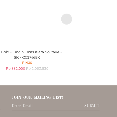
Next
Gold - Cincin Emas Kiara Solitaire -
UBS Liontin Emas
8K - CC17669K
CMD0113 
RINGS
PENDAN
Rp
882.000
Rp
1.063.530
Rp
1.818.000
R
JOIN OUR MAILING LIST!
SUBMIT
: