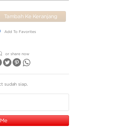
Tambah Ke Keranjang
dd To Favorites
Add To Favorites
or share now
ct sudah siap.
 Me