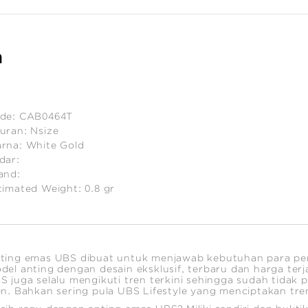
n
de:
CAB0464T
uran:
Nsize
rna:
White Gold
dar:
and:
timated Weight:
0.8
gr
ting emas UBS dibuat untuk menjawab kebutuhan para p
del anting dengan desain eksklusif, terbaru dan harga ter
S juga selalu mengikuti tren terkini sehingga sudah tidak 
en. Bahkan sering pula UBS Lifestyle yang menciptakan tre