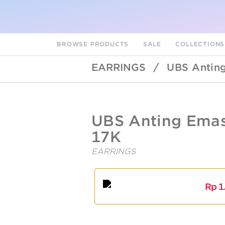
BROWSE PRODUCTS
SALE
COLLECTION
EARRINGS
/
UBS Antin
UBSLifestyle
https://ubslifestyle.com/ubs-
UBS Anting Emas
anting-
emas-
17K
cab0464t-
17k/
EARRINGS
A
L
Rp
1