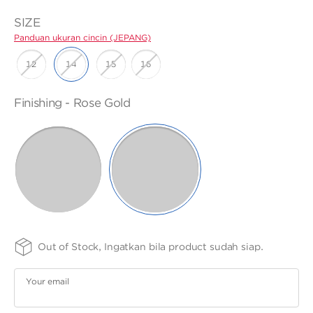
ANGPAO EMAS
SIZE
Panduan ukuran cincin (JEPANG)
12
14
15
16
FINISHING
PURITY
Finishing -
Rose Gold
MY ACCOUNT
Panduan
-
75
ukuran cincin
SELECTED
Panduan
(JEPANG)
ukuran
SHOPPING CART
cincin
(JEPANG)
ROSE
WHITE
GOLD
GOLD
Out of Stock, Ingatkan bila product sudah siap.
Your email