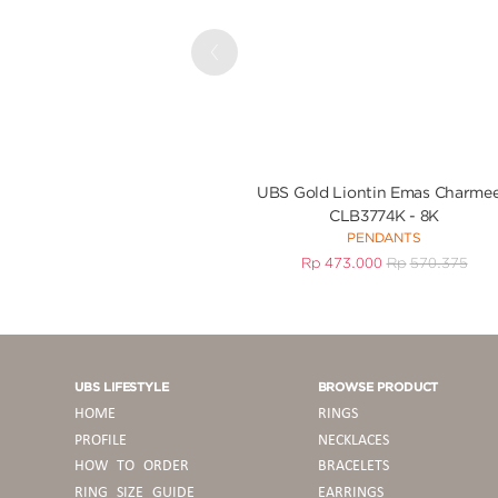
Previous
UBS Gold Liontin Emas Charmee
CLB3774K - 8K
PENDANTS
Rp
473.000
Rp
570.375
UBS LIFESTYLE
BROWSE PRODUCT
HOME
RINGS
PROFILE
NECKLACES
HOW TO ORDER
BRACELETS
RING SIZE GUIDE
EARRINGS