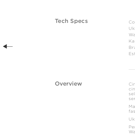
Tech Specs
Co
Uk
Wa
Ka
Br
Es
Overview
Ci
ci
se
se
Ma
fa
Uk
Pe
Wa