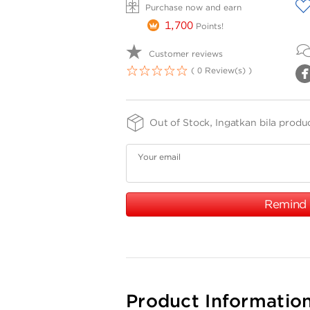
A
Purchase now and earn
1,700
Points!
Customer reviews
( 0 Review(s) )
1
2
3
4
5
Out of Stock, Ingatkan bila produ
Your email
Remind
Product Informatio