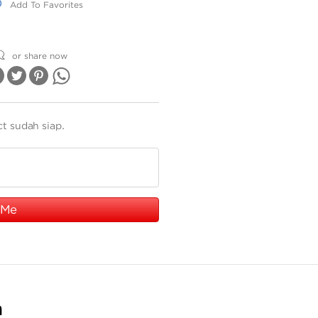
dd To Favorites
Add To Favorites
or share now
ct sudah siap.
 Me
n