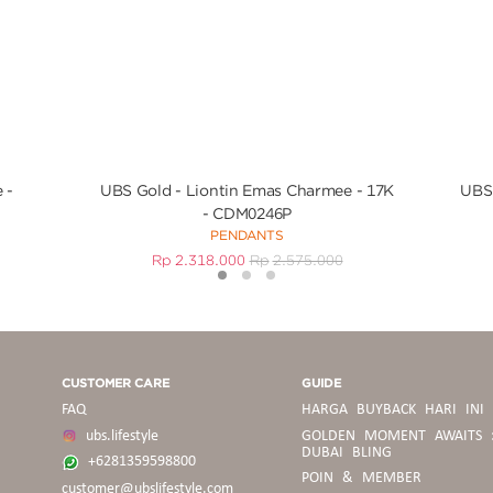
 -
UBS Gold - Liontin Emas Charmee - 17K
UBS 
- CDM0246P
PENDANTS
Rp
2.318.000
Rp
2.575.000
1
2
3
CUSTOMER CARE
GUIDE
FAQ
HARGA BUYBACK HARI INI
ubs.lifestyle
GOLDEN MOMENT AWAITS 
DUBAI BLING
+6281359598800
POIN & MEMBER
customer@ubslifestyle.com