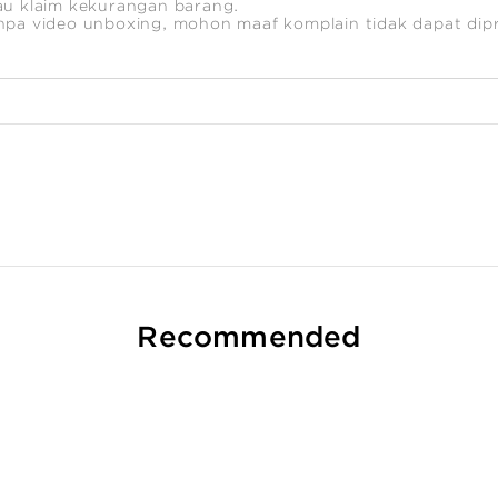
au klaim kekurangan barang.
npa video unboxing, mohon maaf komplain tidak dapat dip
Recommended