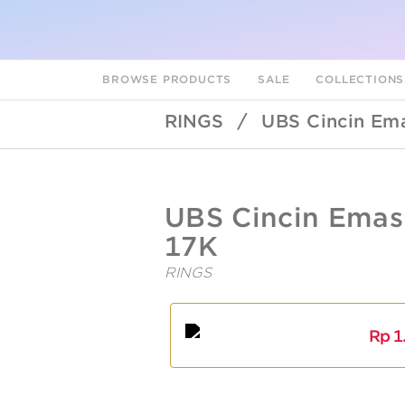
BROWSE PRODUCTS
SALE
COLLECTION
RINGS
/
UBS Cincin Em
UBSLifestyle
https://ubslifestyle.com/ubs-
UBS Cincin Emas
cincin-
emas-
17K
cdc0481-
17k/
RINGS
A
L
Rp
1