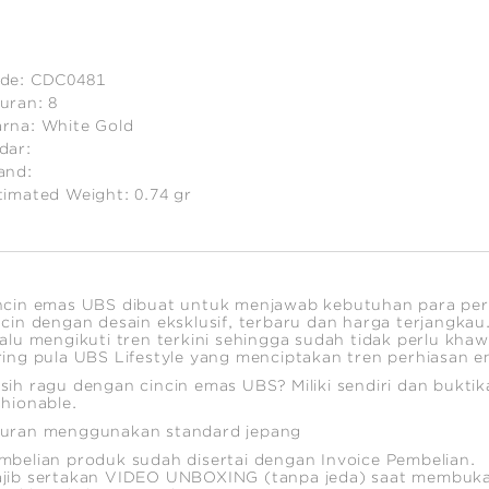
de:
CDC0481
uran:
8
rna:
White Gold
dar:
and:
timated Weight:
0.74
gr
ncin emas UBS dibuat untuk menjawab kebutuhan para p
ncin dengan desain eksklusif, terbaru dan harga terjangka
lalu mengikuti tren terkini sehingga sudah tidak perlu kha
ring pula UBS Lifestyle yang menciptakan tren perhiasan e
sih ragu dengan cincin emas UBS? Miliki sendiri dan buktik
shionable.
uran menggunakan standard jepang
mbelian produk sudah disertai dengan Invoice Pembelian.
jib sertakan VIDEO UNBOXING (tanpa jeda) saat membuka