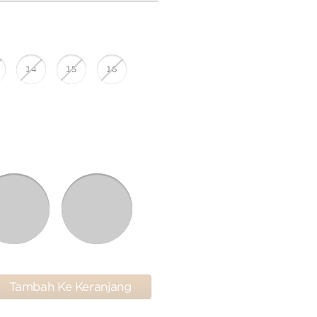
14
15
16
Tambah Ke Keranjang