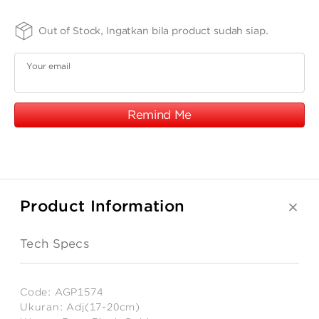
ANGPAO EMAS
SIZE -
FINISHING
PURITY
Out of Stock, Ingatkan bila product sudah siap.
Adj(17-
-
-
75
20cm)
S2WRGH
Your email
Remind Me
MY ACCOUNT
SHOPPING CART
Product Information
Tech Specs
Code:
AGP1574
Ukuran:
Adj(17-20cm)