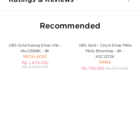
Recommended
UBS Gold Kalung Emas Vila -
UBS Gold - Cincin Emas Millie
Kkv15568K - 8K
Molly Blooming - 8K -
NECKLACES
KSC1372K
RINGS
Rp
1.674.000
Rp
2.018.249
Rp
728.000
Rp
877.500