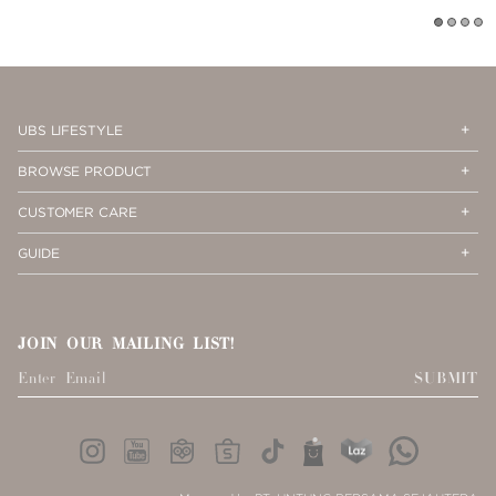
1
2
3
4
Op
Cl
UBS LIFESTYLE
Me
Me
Op
Cl
BROWSE PRODUCT
Me
Me
Op
Cl
CUSTOMER CARE
Me
Me
Op
Cl
GUIDE
Me
Me
JOIN OUR MAILING LIST!
SUBMIT