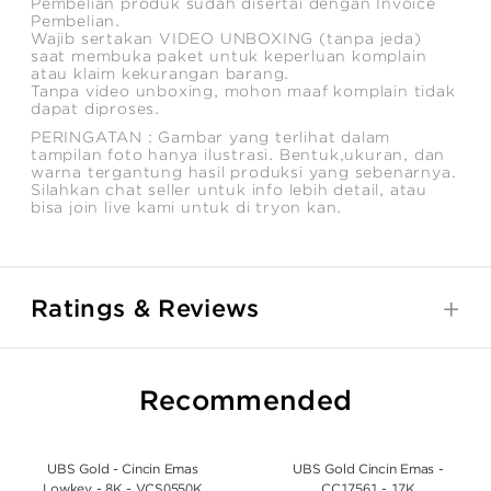
Pembelian produk sudah disertai dengan Invoice
Pembelian.
Wajib sertakan VIDEO UNBOXING (tanpa jeda)
saat membuka paket untuk keperluan komplain
atau klaim kekurangan barang.
Tanpa video unboxing, mohon maaf komplain tidak
dapat diproses.
PERINGATAN : Gambar yang terlihat dalam
tampilan foto hanya ilustrasi. Bentuk,ukuran, dan
warna tergantung hasil produksi yang sebenarnya.
Silahkan chat seller untuk info lebih detail, atau
bisa join live kami untuk di tryon kan.
Ratings & Reviews
Recommended
UBS Gold - Cincin Emas
UBS Gold Cincin Emas -
Lowkey - 8K - VCS0550K
CC17561 - 17K