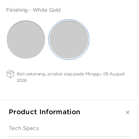
ANGPAO EMAS
SIZE -
FINISHING
PURITY
Finishing -
White Gold
NSIZE
-
75
SELECTED
WHITE
ROSE
GOLD
GOLD
MY ACCOUNT
SHOPPING CART
Beli sekarang, produk siap pada Minggu, 09 August
2026
Product Information
Tech Specs