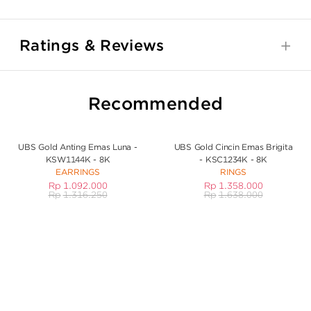
Ratings & Reviews
Recommended
UBS Gold Anting Emas Luna -
UBS Gold Cincin Emas Brigita
KSW1144K - 8K
- KSC1234K - 8K
EARRINGS
RINGS
Rp
1.092.000
Rp
1.358.000
Rp
1.316.250
Rp
1.638.000