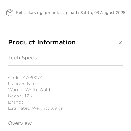
ANGPAO EMAS
17K
SIZE -
FINISHING
PURITY
Beli sekarang, produk siap pada Sabtu, 08 August 2026
NSIZE
-
-
SPPTH
75
Product Information
MY ACCOUNT
Tech Specs
SHOPPING CART
Code:
AAP0074
Ukuran:
Nsize
Warna:
White Gold
Kadar:
17K
Brand:
Estimated Weight:
0.9
gr
Overview