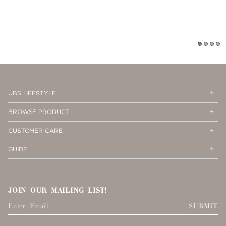
1
2
3
4
Op
Cl
UBS LIFESTYLE
Me
Me
Op
Cl
BROWSE PRODUCT
Me
Me
Op
Cl
CUSTOMER CARE
Me
Me
Op
Cl
GUIDE
Me
Me
JOIN OUR MAILING LIST!
SUBMIT