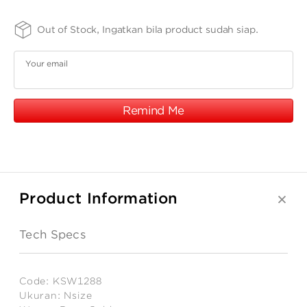
ANGPAO EMAS
17K
SIZE -
FINISHING
PURITY
Out of Stock, Ingatkan bila product sudah siap.
NSIZE
-
-
SPRG
75
Your email
Remind Me
MY ACCOUNT
SHOPPING CART
Product Information
Tech Specs
Code:
KSW1288
Ukuran:
Nsize