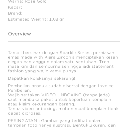
Warna:
Rose Gold
Kadar:
Brand:
Estimated Weight:
1.08
gr
Overview
Tampil bersinar dengan Sparkle Series, perhiasan
emas made with Kiara Zirconia menciptakan kesan
elegan dan anggun dalam satu sentuhan. Tren
masa kini dan sempurna sehingga jadi statement
fashion yang wajib kamu punya.
Dapatkan koleksinya sekarang!
Pembelian produk sudah disertai dengan Invoice
Pembelian.
Wajib sertakan VIDEO UNBOXING (tanpa jeda)
saat membuka paket untuk keperluan komplain
atau klaim kekurangan barang.
Tanpa video unboxing, mohon maaf komplain tidak
dapat diproses.
PERINGATAN : Gambar yang terlihat dalam
tampilan foto hanya ilustrasi. Bentuk,ukuran, dan