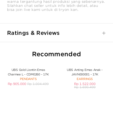
warna tergantung hasil produksi yang sebenarnya.
Silahkan chat seller untuk info lebih detail, atau
bisa join live kami untuk di tryon kan.
Ratings & Reviews
Recommended
UBS Gold Liontin Emas
UBS Anting Emas Anak -
Charmee L - CDM0260 - 17K
JAVN000001 - 17K
PENDANTS
EARRINGS
Rp
905.000
Rp
1.004.499
Rp
1.522.000
Rp
1.690.499