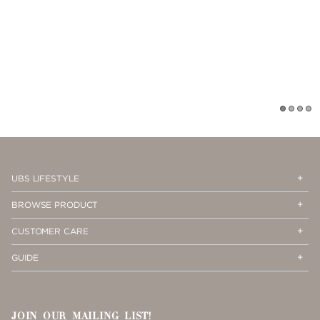
1
2
3
4
Op
Cl
UBS LIFESTYLE
Me
Me
Op
Cl
BROWSE PRODUCT
Me
Me
Op
Cl
CUSTOMER CARE
Me
Me
Op
Cl
GUIDE
Me
Me
JOIN OUR MAILING LIST!