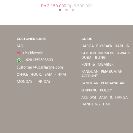
Rp
3.150.000
Rp
3.500.000
1
2
3
CUSTOMER CARE
GUIDE
FAQ
HARGA BUYBACK HARI INI
ubs.lifestyle
GOLDEN MOMENT AWAITS 
DUBAI BLING
+6281359598800
POIN & MEMBER
customer@ubslifestyle.com
PANDUAN
PANDUAN PEMBUATAN
OFFICE HOUR: 9AM - 4PM
BELANJA
ACCOUNT
MONDAY - FRIDAY
PANDUAN PEMBAYARAN
SHIPPING POLICY
PEDOMAN
AKURASI DATA & HARGA
BUYBACK
HANDLING TIME
PANDUAN
UKURAN
CINCIN