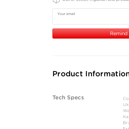
Your email
Remind
Product Informatio
Tech Specs
Co
Uk
Wa
Ka
Br
Es