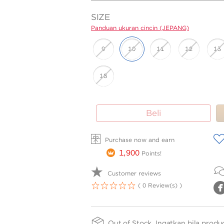
SIZE
Panduan ukuran cincin (JEPANG)
9
10
11
12
13
18
FINISHING
PURITY
Beli
-
-
SPRG
75
Panduan
Panduan
A
ukuran cincin
ukuran
Purchase now and earn
(JEPANG)
cincin
1,900
Points!
(JEPANG)
Customer reviews
( 0 Review(s) )
1
2
3
4
5
Out of Stock, Ingatkan bila produ