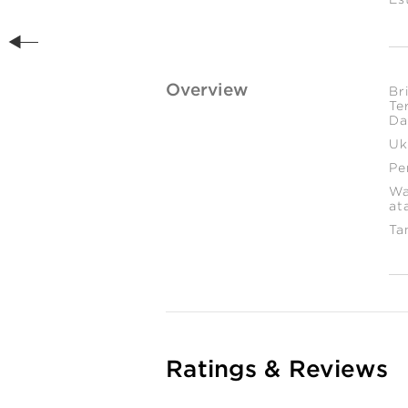
Overview
Br
Te
Da
Uk
Pe
Wa
at
Ta
Ratings & Reviews