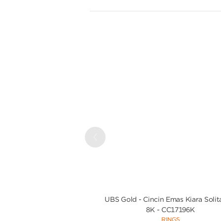
Previous
UBS Gold - Cincin Emas Kiara Solita
8K - CC17196K
RINGS