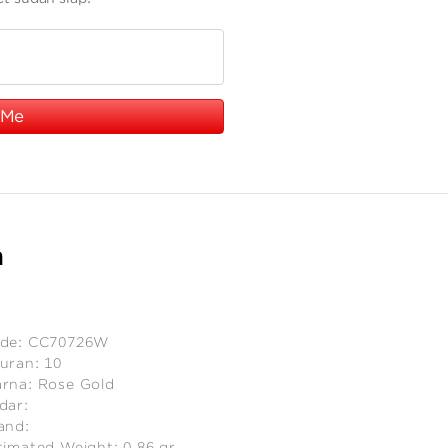
 Me
n
de:
CC70726W
uran:
10
rna:
Rose Gold
dar:
and:
timated Weight:
0.86
gr