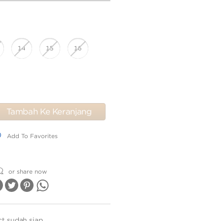
14
15
16
Tambah Ke Keranjang
dd To Favorites
Add To Favorites
or share now
ct sudah siap.