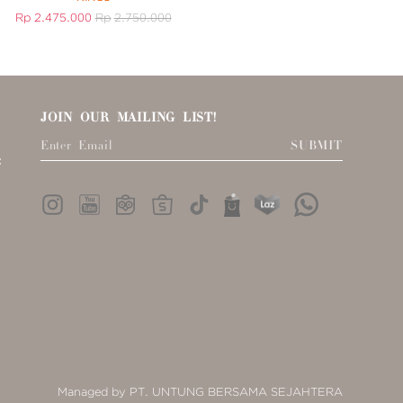
Rp
2.475.000
Rp
2.750.000
Rp
2.115.000
R
JOIN OUR MAILING LIST!
SUBMIT
:
Managed by PT. UNTUNG BERSAMA SEJAHTERA