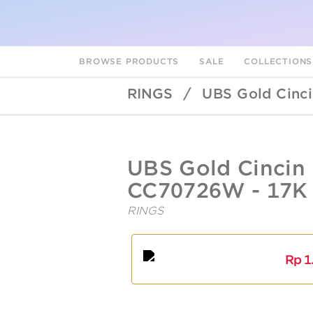
BROWSE PRODUCTS
SALE
COLLECTION
RINGS
/
UBS Gold Cinci
UBSLifestyle
https://ubslifestyle.com/ubs-
UBS Gold Cincin 
gold-
cincin-
CC70726W - 17K
emas-
brigita-
RINGS
cc70726w-
17k/
A
L
Rp
1