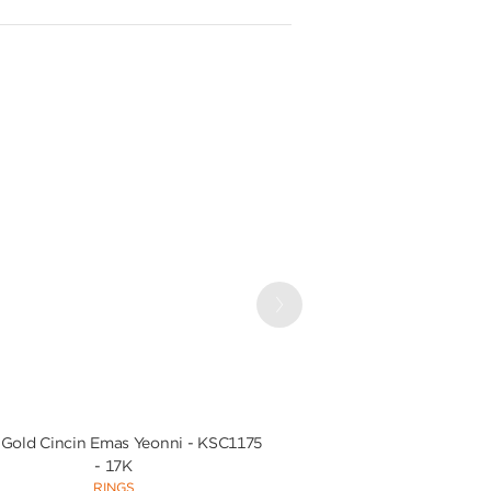
Next
Gold Cincin Emas Yeonni - KSC1175
UBS Gold Cincin Emas
- 17K
CC17386B 
RINGS
NECKLA