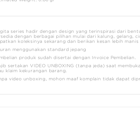
igita series hadir dengan design yang terinspirasi dari ben
rsedia dengan berbagai pilihan mulai dari kalung, gelang, c
patkan koleksinya sekarang dan berikan kesan lebih manis
uran menggunakan standard jepang
mbelian produk sudah disertai dengan Invoice Pembelian.
jib sertakan VIDEO UNBOXING (tanpa jeda) saat membuka
au klaim kekurangan barang.
npa video unboxing, mohon maaf komplain tidak dapat dip