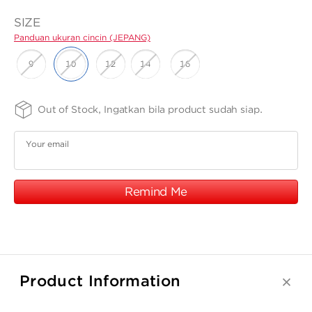
ANGPAO EMAS
SIZE
Panduan ukuran cincin (JEPANG)
9
10
12
14
16
FINISHING
PURITY
Out of Stock, Ingatkan bila product sudah siap.
MY ACCOUNT
-
-
SPRG
75
Panduan
Panduan
Your email
ukuran cincin
ukuran
SHOPPING CART
(JEPANG)
cincin
(JEPANG)
Remind Me
Product Information