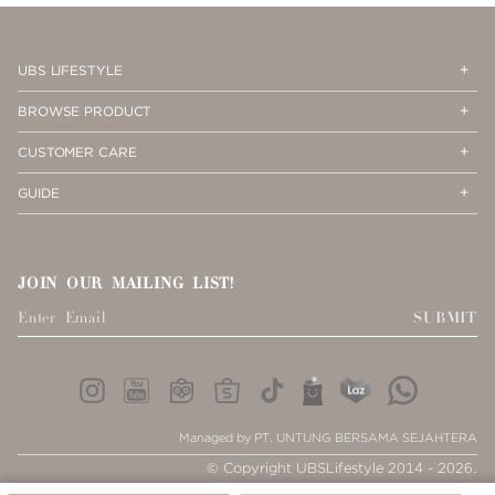
Op
Cl
UBS LIFESTYLE
Me
Me
Op
Cl
BROWSE PRODUCT
Me
Me
Op
Cl
CUSTOMER CARE
Me
Me
Op
Cl
GUIDE
Me
Me
JOIN OUR MAILING LIST!
SUBMIT
Managed by PT. UNTUNG BERSAMA SEJAHTERA
© Copyright UBSLifestyle 2014 - 2026.