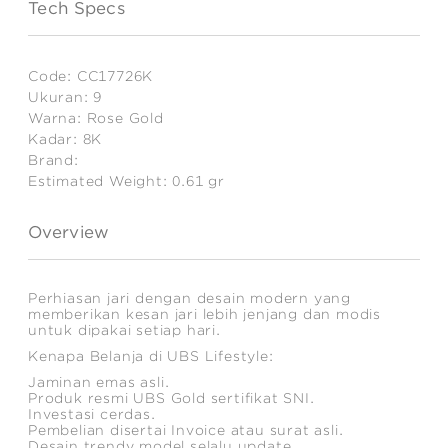
Tech Specs
Code:
CC17726K
Ukuran:
9
Warna:
Rose Gold
Kadar:
8K
Brand:
Estimated Weight:
0.61
gr
Overview
Perhiasan jari dengan desain modern yang
memberikan kesan jari lebih jenjang dan modis
untuk dipakai setiap hari.
Kenapa Belanja di UBS Lifestyle:
Jaminan emas asli.
Produk resmi UBS Gold sertifikat SNI.
Investasi cerdas.
Pembelian disertai Invoice atau surat asli.
Desain trendy model selalu update.