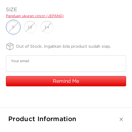
ANGPAO EMAS
CC17726K
-
CC17726K
SIZE
Panduan ukuran cincin (JEPANG)
9
12
14
FINISHING
PURITY
Out of Stock, Ingatkan bila product sudah siap.
MY ACCOUNT
-
-
SPRG
37
Panduan
Panduan
Your email
ukuran cincin
ukuran
SHOPPING CART
(JEPANG)
cincin
(JEPANG)
Remind Me
Product Information