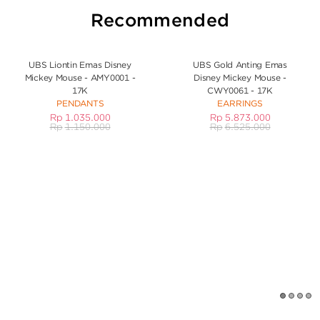
Recommended
UBS Liontin Emas Disney
UBS Gold Anting Emas
Mickey Mouse - AMY0001 -
Disney Mickey Mouse -
17K
CWY0061 - 17K
PENDANTS
EARRINGS
Rp
1.035.000
Rp
5.873.000
Rp
1.150.000
Rp
6.525.000
1
2
3
4