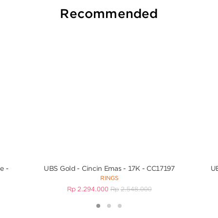
Recommended
e -
UBS Gold - Cincin Emas - 17K - CC17197
UB
RINGS
Rp
2.294.000
Rp
2.548.000
1
2
3