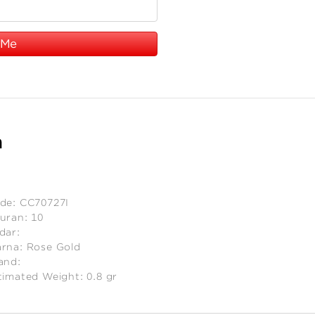
 Me
n
de:
CC70727I
uran:
10
dar:
rna:
Rose Gold
and:
timated Weight:
0.8
gr