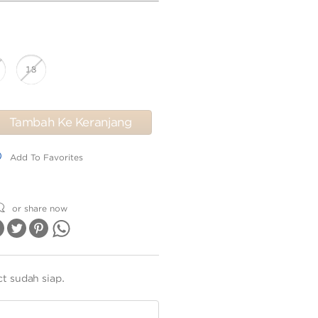
18
Tambah Ke Keranjang
dd To Favorites
Add To Favorites
or share now
ct sudah siap.