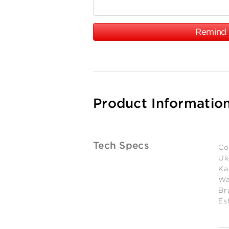
Remind
Product Informatio
Tech Specs
Co
Uk
Ka
Wa
Br
Es