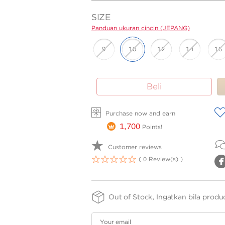
SIZE
Panduan ukuran cincin (JEPANG)
9
10
12
14
16
PURITY
FINISHING
Beli
-
-
75
SPRG
Panduan
Panduan
A
ukuran
ukuran cincin
Purchase now and earn
cincin
(JEPANG)
1,700
Points!
(JEPANG)
Customer reviews
( 0 Review(s) )
1
2
3
4
5
Out of Stock, Ingatkan bila produ
Your email