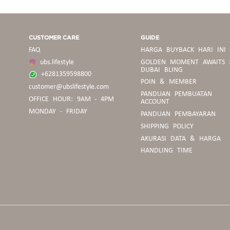
CUSTOMER CARE
GUIDE
FAQ
HARGA BUYBACK HARI INI
ubs.lifestyle
GOLDEN MOMENT AWAITS 
DUBAI BLING
+6281359598800
POIN & MEMBER
customer@ubslifestyle.com
PANDUAN
PANDUAN PEMBUATAN
OFFICE HOUR: 9AM - 4PM
BELANJA
ACCOUNT
MONDAY - FRIDAY
PANDUAN PEMBAYARAN
SHIPPING POLICY
PEDOMAN
AKURASI DATA & HARGA
BUYBACK
HANDLING TIME
PANDUAN
UKURAN
CINCIN