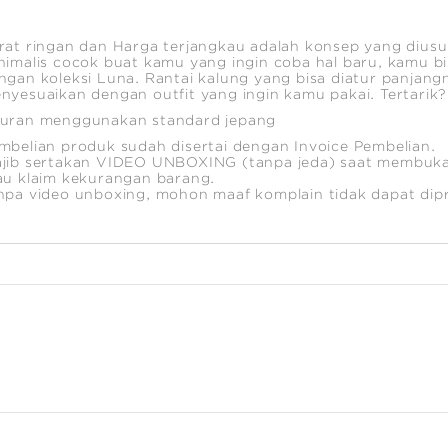
rat ringan dan Harga terjangkau adalah konsep yang diusu
nimalis cocok buat kamu yang ingin coba hal baru, kamu b
ngan koleksi Luna. Rantai kalung yang bisa diatur panj
nyesuaikan dengan outfit yang ingin kamu pakai. Tertarik? M
uran menggunakan standard jepang
mbelian produk sudah disertai dengan Invoice Pembelian.
jib sertakan VIDEO UNBOXING (tanpa jeda) saat membuka
au klaim kekurangan barang.
npa video unboxing, mohon maaf komplain tidak dapat dip