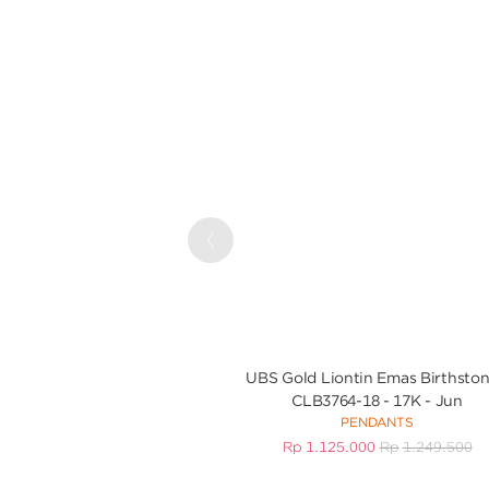
Previous
UBS Gold Liontin Emas Birthston
CLB3764-18 - 17K - Jun
PENDANTS
Rp
1.125.000
Rp
1.249.500