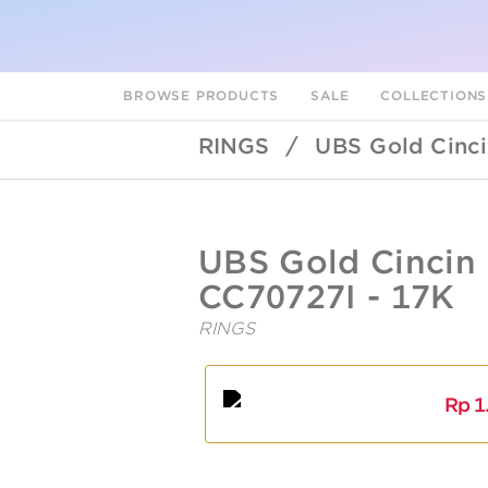
BROWSE PRODUCTS
SALE
COLLECTION
RINGS
/
UBS Gold Cinci
UBSLifestyle
https://ubslifestyle.com/ubs-
UBS Gold Cincin
gold-
cincin-
CC70727I - 17K
emas-
luna-
RINGS
cc70727i-
17k/
A
L
Rp
1