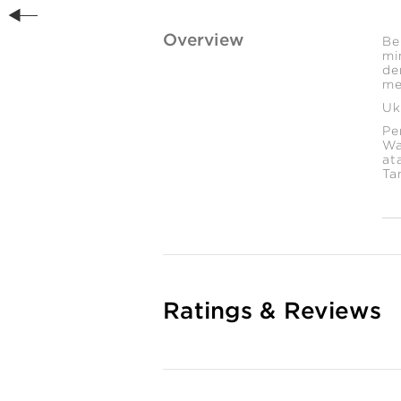
Overview
Be
mi
de
me
Uk
Pe
Wa
at
Ta
Ratings & Reviews