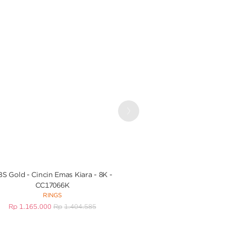
Next
S Gold - Cincin Emas Kiara - 8K -
UBS Gold - Liontin Em
CC17066K
Model Kupu-kupu
RINGS
PENDAN
Rp
1.165.000
Rp
1.404.585
Rp
630.000
R