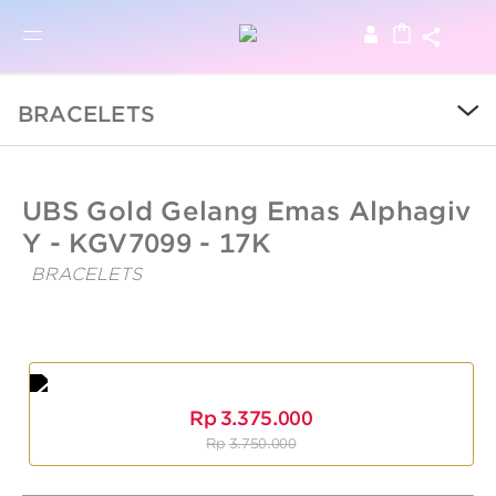
BRO
BROWSE PRODUCTS
BRACELETS
SALE
UBSLifestyle
https://ubslifestyle.com/ubs-
UBS Gold Gelang Emas Alphagiv
gold-
gelang-
Y - KGV7099 - 17K
COLLECTIONS
emas-
alphagiv-
BRACELETS
y-
UBS
kgv7099-
CATEGORY
Gold
17k/
Gelang
Emas
KIDS
Alphagiv
Y
Rp
3.375.000
-
LOGAM MULIA
Rp
3.750.000
Kgv7099
-