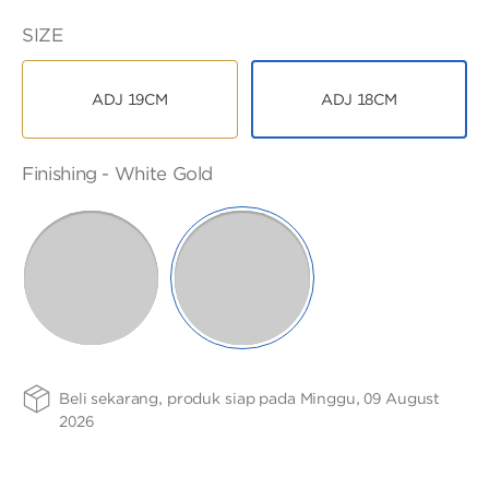
ANGPAO EMAS
17K
SIZE
ADJ 19CM
ADJ 18CM
FINISHING
PURITY
Finishing -
White Gold
MY ACCOUNT
-
75
SELECTED
WHITE
ROSE
SHOPPING CART
GOLD
GOLD
Beli sekarang, produk siap pada Minggu, 09 August
2026