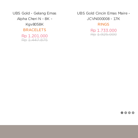
UBS Gold - Gelang Emas
UBS Gold Cincin Emas Maire -
Alpha Cheri N - 8K -
JCVN000008 - 17K
Kgv8058K
RINGS
BRACELETS
Rp
1.733.000
Rp
1.925.000
Rp
1.201.000
Rp
1.447.875
1
2
3
4