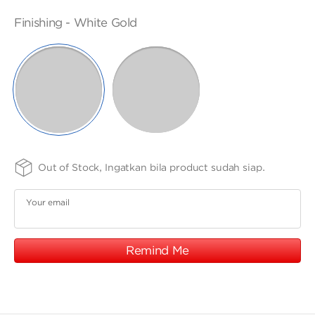
ANGPAO EMAS
SIZE
FINISHING
PURITY
Finishing -
White Gold
-
-
Adj
75
SELECTED
19cm
WHITE
ROSE
GOLD
GOLD
MY ACCOUNT
SHOPPING CART
Out of Stock, Ingatkan bila product sudah siap.
Your email
Remind Me