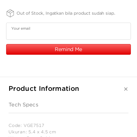
ANGPAO EMAS
17K
SIZE
FINISHING
PURITY
Out of Stock, Ingatkan bila product sudah siap.
-
-
-
5.4
SPRG
75
x
Your email
4.5
cm
Remind Me
MY ACCOUNT
SHOPPING CART
Product Information
Tech Specs
Code:
VGE7517
Ukuran:
5.4 x 4.5 cm