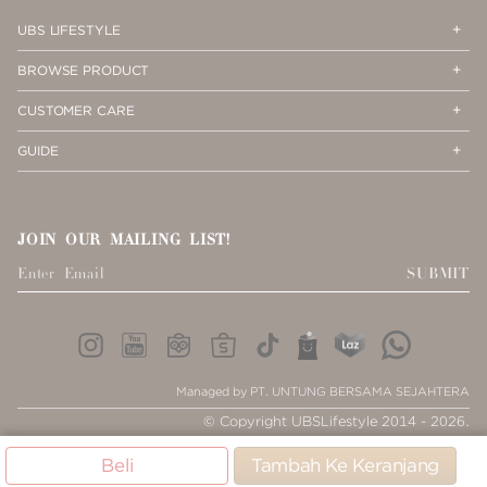
Op
Cl
UBS LIFESTYLE
Me
Me
Op
Cl
BROWSE PRODUCT
Me
Me
Op
Cl
CUSTOMER CARE
Me
Me
Op
Cl
GUIDE
Me
Me
JOIN OUR MAILING LIST!
SUBMIT
Managed by PT. UNTUNG BERSAMA SEJAHTERA
© Copyright UBSLifestyle 2014 - 2026.
Beli
Tambah Ke Keranjang