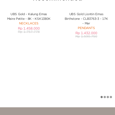
UBS Gold - Kalung Emas
UBS Gold Liontin Emas
Maire Petite - 8K - KSK1380K
Birthstone - CLB3763-3 - 17K
NECKLACES
- Mar
PENDANTS
Rp
1.458.000
Rp
1.757.778
Rp
1.432.000
Rp
1.590.750
1
2
3
4