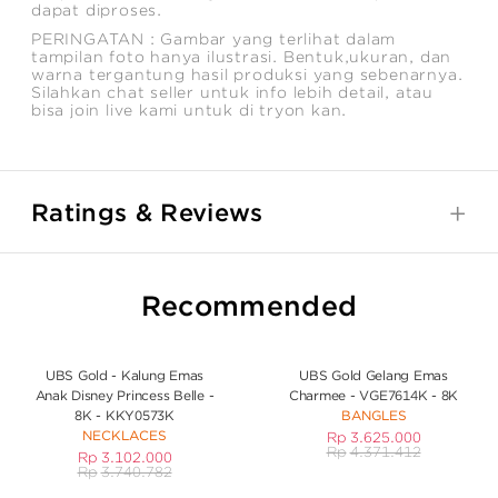
dapat diproses.
PERINGATAN : Gambar yang terlihat dalam
tampilan foto hanya ilustrasi. Bentuk,ukuran, dan
warna tergantung hasil produksi yang sebenarnya.
Silahkan chat seller untuk info lebih detail, atau
bisa join live kami untuk di tryon kan.
Ratings & Reviews
Recommended
UBS Gold - Kalung Emas
UBS Gold Gelang Emas
Anak Disney Princess Belle -
Charmee - VGE7614K - 8K
8K - KKY0573K
BANGLES
NECKLACES
Rp
3.625.000
Rp
4.371.412
Rp
3.102.000
Rp
3.740.782