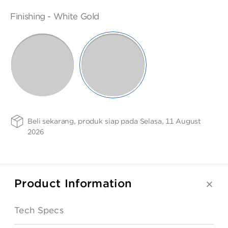
ANGPAO EMAS
SIZE
FINISHING
PURITY
Finishing -
White Gold
-
-
75
SELECTED
17cm
WHITE
ROSE
GOLD
GOLD
MY ACCOUNT
SHOPPING CART
Beli sekarang, produk siap pada Selasa, 11 August
2026
Product Information
Tech Specs