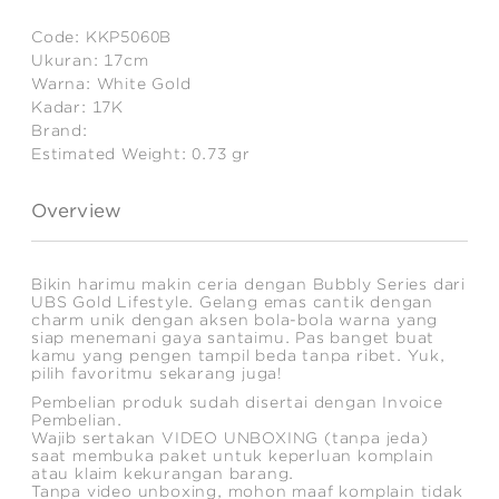
Code:
KKP5060B
Ukuran:
17cm
Warna:
White Gold
Kadar:
17K
Brand:
Estimated Weight:
0.73
gr
Overview
Bikin harimu makin ceria dengan Bubbly Series dari
UBS Gold Lifestyle. Gelang emas cantik dengan
charm unik dengan aksen bola-bola warna yang
siap menemani gaya santaimu. Pas banget buat
kamu yang pengen tampil beda tanpa ribet. Yuk,
pilih favoritmu sekarang juga!
Pembelian produk sudah disertai dengan Invoice
Pembelian.
Wajib sertakan VIDEO UNBOXING (tanpa jeda)
saat membuka paket untuk keperluan komplain
atau klaim kekurangan barang.
Tanpa video unboxing, mohon maaf komplain tidak