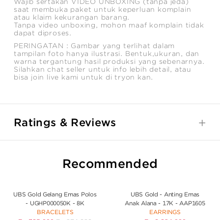
Wajib sertakan VIDEO UNBOXING (tanpa jeda)
saat membuka paket untuk keperluan komplain
atau klaim kekurangan barang.
Tanpa video unboxing, mohon maaf komplain tidak
dapat diproses.
PERINGATAN : Gambar yang terlihat dalam
tampilan foto hanya ilustrasi. Bentuk,ukuran, dan
warna tergantung hasil produksi yang sebenarnya.
Silahkan chat seller untuk info lebih detail, atau
bisa join live kami untuk di tryon kan.
Ratings & Reviews
Recommended
UBS Gold Gelang Emas Polos
UBS Gold - Anting Emas
- UGHP000050K - 8K
Anak Alana - 17K - AAP1605
BRACELETS
EARRINGS