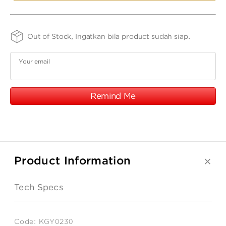
Mouse
ANGPAO EMAS
Charmee
Christmas
-
Charmee
Kgy0230
-
SIZE
FINISHING
PURITY
Out of Stock, Ingatkan bila product sudah siap.
-
Kgy0230
-
-
-
75
-
17K
17K
17cm
S2WRGW
Your email
MY ACCOUNT
Remind Me
SHOPPING CART
Product Information
Tech Specs
Code:
KGY0230