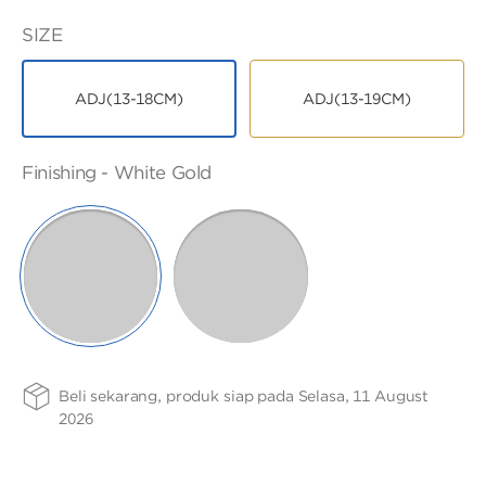
ANGPAO EMAS
-
17K
SIZE
ADJ(13-18CM)
ADJ(13-19CM)
FINISHING
PURITY
Finishing -
White Gold
MY ACCOUNT
-
75
SELECTED
ROSE
WHITE
SHOPPING CART
GOLD
GOLD
Beli sekarang, produk siap pada Selasa, 11 August
2026