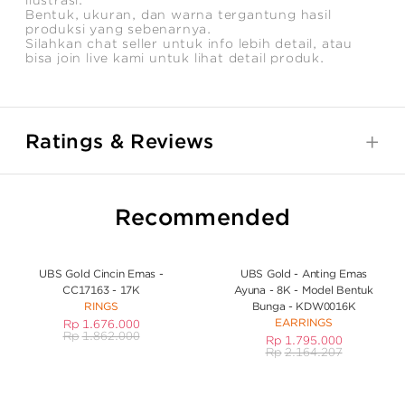
ilustrasi.
Bentuk, ukuran, dan warna tergantung hasil
produksi yang sebenarnya.
Silahkan chat seller untuk info lebih detail, atau
bisa join live kami untuk lihat detail produk.
Ratings & Reviews
Recommended
UBS Gold Cincin Emas -
UBS Gold - Anting Emas
CC17163 - 17K
Ayuna - 8K - Model Bentuk
RINGS
Bunga - KDW0016K
EARRINGS
Rp
1.676.000
Rp
1.862.000
Rp
1.795.000
Rp
2.164.207