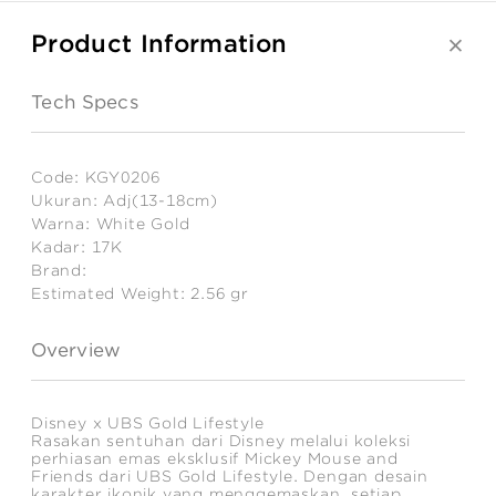
Product Information
Tech Specs
Code:
KGY0206
Ukuran:
Adj(13-18cm)
Warna:
White Gold
Kadar:
17K
Brand:
Estimated Weight:
2.56
gr
Overview
Disney x UBS Gold Lifestyle
Rasakan sentuhan dari Disney melalui koleksi
perhiasan emas eksklusif Mickey Mouse and
Friends dari UBS Gold Lifestyle. Dengan desain
karakter ikonik yang menggemaskan, setiap