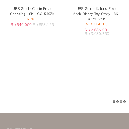
UBS Gold - Cincin Emas
UBS Gold - Kalung Emas
Sparkling - 8K - CC15497K
Anak Disney Toy Story - 8K -
RINGS
KKY0589K
NECKLACES
Rp
546.000
Rp
658.125
Rp
2.886.000
Rp
3.480.750
1
2
3
4
Op
Cl