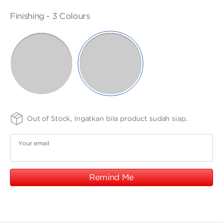
ANGPAO EMAS
SIZE
FINISHING
PURITY
Finishing -
3 Colours
-
-
37
SELECTED
17cm
3
WHITE
COLOURS
GOLD
MY ACCOUNT
SHOPPING CART
Out of Stock, Ingatkan bila product sudah siap.
Your email
Remind Me