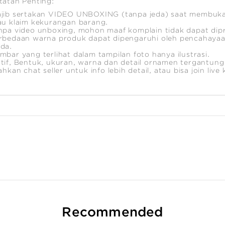
tatan Penting:
jib sertakan VIDEO UNBOXING (tanpa jeda) saat membuka
au klaim kekurangan barang.
npa video unboxing, mohon maaf komplain tidak dapat dip
rbedaan warna produk dapat dipengaruhi oleh pencahayaa
da.
mbar yang terlihat dalam tampilan foto hanya ilustrasi.
tif, Bentuk, ukuran, warna dan detail ornamen tergantung
lahkan chat seller untuk info lebih detail, atau bisa join live
Recommended