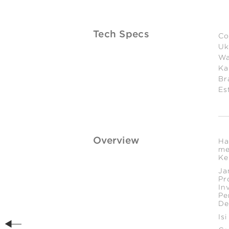
Tech Specs
Co
Uk
Wa
Ka
Br
Es
Overview
Ha
me
Ke
Ja
Pr
In
Pe
De
Is