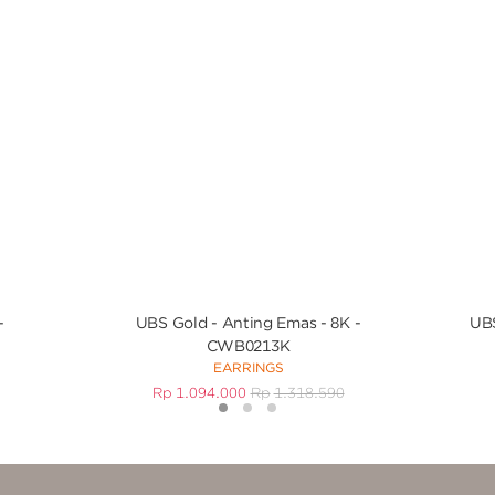
-
UBS Gold - Anting Emas - 8K -
UBS
CWB0213K
EARRINGS
Rp
1.094.000
Rp
1.318.590
1
2
3