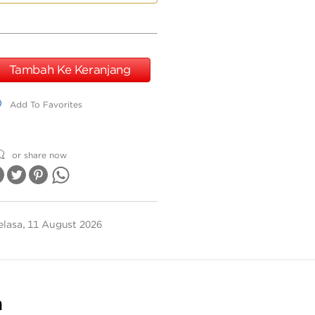
Kkz0175K
Tambah Ke Keranjang
dd To Favorites
Add To Favorites
or share now
elasa, 11 August 2026
n