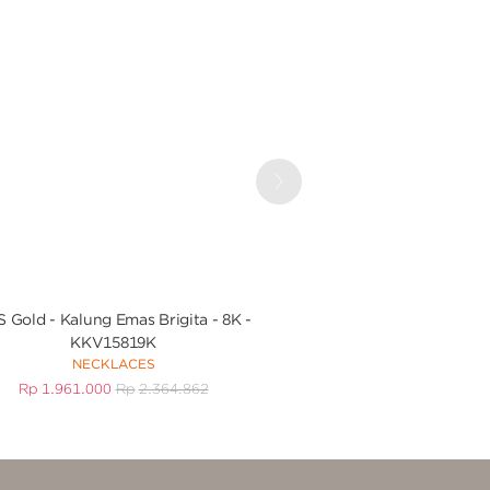
Next
 Gold - Kalung Emas Brigita - 8K -
UBS Gold Anting Ema
KKV15819K
Mouse - CWY0
NECKLACES
EARRIN
Rp
1.961.000
Rp
2.364.862
Rp
5.756.000
R