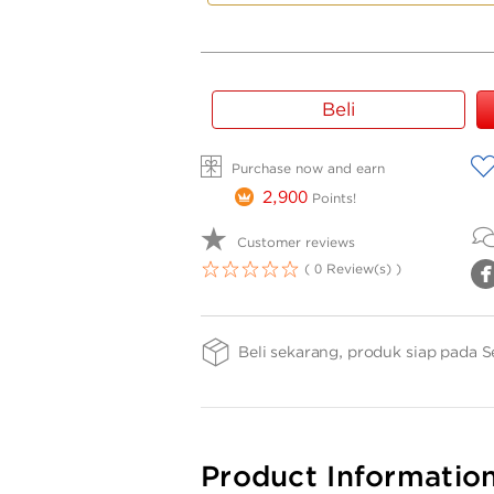
SIZE
FINISHING
PURITY
Beli
-
-
-
SPPTH
37
35cm
A
Purchase now and earn
2,900
Points!
Customer reviews
( 0 Review(s) )
1
2
3
4
5
Beli sekarang, produk siap pada S
Product Informatio