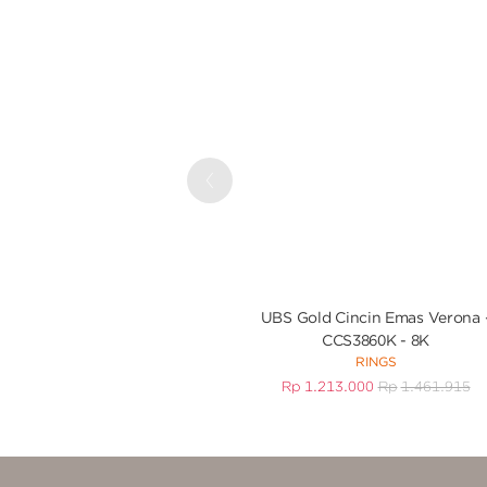
Previous
UBS Gold Cincin Emas Verona 
CCS3860K - 8K
RINGS
Rp
1.213.000
Rp
1.461.915