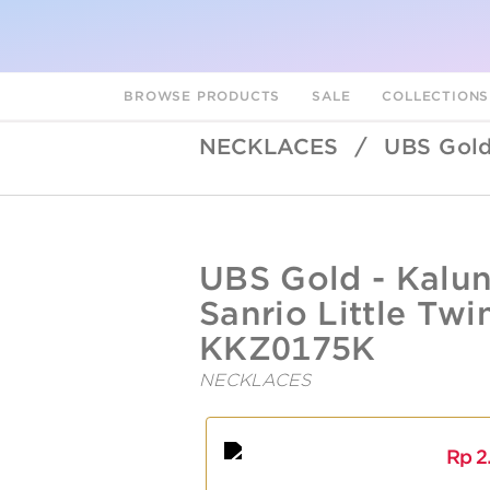
BROWSE PRODUCTS
SALE
COLLECTION
NECKLACES
/
UBS Gold
UBSLifestyle
https://ubslifestyle.com/ubs-
UBS Gold - Kalu
gold-
kalung-
Sanrio Little Twin
emas-
anak-
KKZ0175K
sanrio-
little-
A
L
NECKLACES
twin-
star-
8k-
kkz0175k/
Rp
2