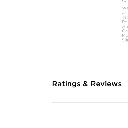
Ca
Wa
at
Ta
Pe
An
Ga
Mo
Si
Ratings & Reviews