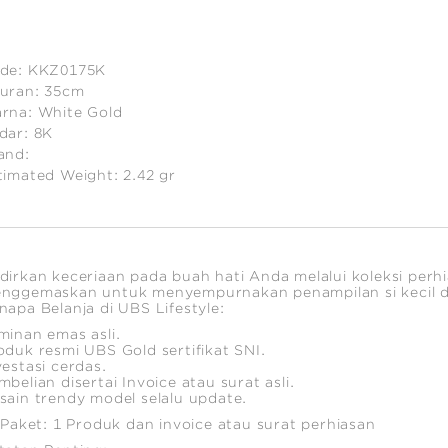
de:
KKZ0175K
uran:
35cm
rna:
White Gold
dar:
8K
and:
timated Weight:
2.42
gr
dirkan keceriaan pada buah hati Anda melalui koleksi perh
nggemaskan untuk menyempurnakan penampilan si kecil d
napa Belanja di UBS Lifestyle:
minan emas asli.
oduk resmi UBS Gold sertifikat SNI.
vestasi cerdas.
mbelian disertai Invoice atau surat asli.
sain trendy model selalu update.
i Paket: 1 Produk dan invoice atau surat perhiasan