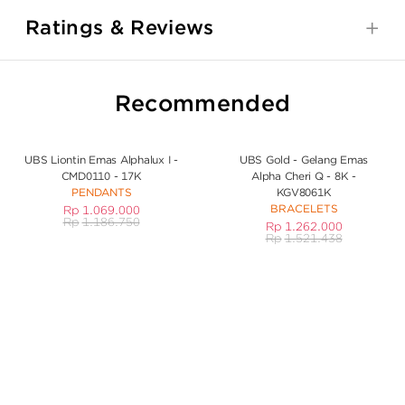
Ratings & Reviews
Recommended
UBS Liontin Emas Alphalux I -
UBS Gold - Gelang Emas
CMD0110 - 17K
Alpha Cheri Q - 8K -
PENDANTS
KGV8061K
BRACELETS
Rp
1.069.000
Rp
1.186.750
Rp
1.262.000
Rp
1.521.438