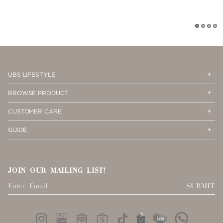
1
2
3
4
Op
Cl
UBS LIFESTYLE
Me
Me
Op
Cl
BROWSE PRODUCT
Me
Me
Op
Cl
CUSTOMER CARE
Me
Me
Op
Cl
GUIDE
Me
Me
JOIN OUR MAILING LIST!
SUBMIT