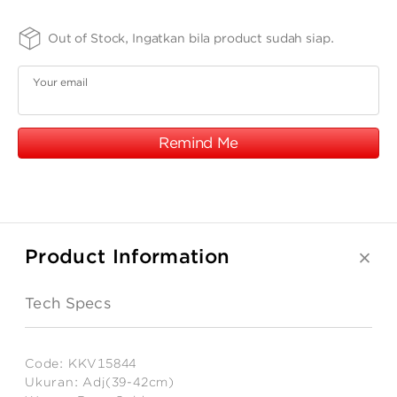
ANGPAO EMAS
17K
SIZE -
FINISHING
PURITY
Out of Stock, Ingatkan bila product sudah siap.
Adj(39-
-
-
SPRG
75
42cm)
Your email
Remind Me
MY ACCOUNT
SHOPPING CART
Product Information
Tech Specs
Code:
KKV15844
Ukuran:
Adj(39-42cm)