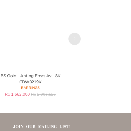
Next
BS Gold - Anting Emas Av - 8K -
UBS Gold - Liontin Em
CDW0219K
Charmee - 17K
EARRINGS
PENDAN
Rp
1.662.000
Rp
2.003.625
Rp
1.823.000
R
JOIN OUR MAILING LIST!