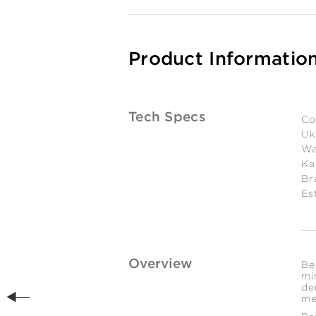
Product Informatio
Tech Specs
Co
Uk
Wa
Ka
Br
Es
Overview
Be
mi
de
me