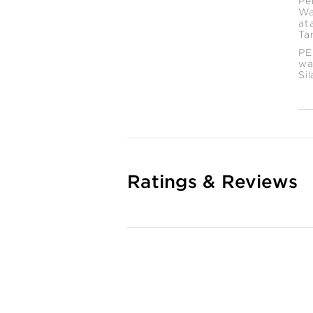
Pe
Wa
at
Ta
PE
wa
Si
Ratings & Reviews