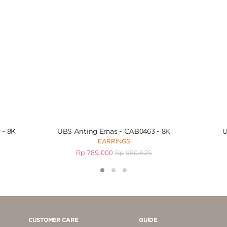
 - 8K
UBS Anting Emas - CAB0463 - 8K
U
EARRINGS
Rp
789.000
Rp
950.625
1
2
3
CUSTOMER CARE
GUIDE