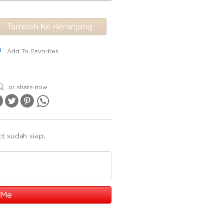
Tambah Ke Keranjang
dd To Favorites
Add To Favorites
or share now
ct sudah siap.
 Me