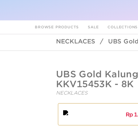
BROWSE PRODUCTS
SALE
COLLECTION
NECKLACES
/
UBS Gold
UBSLifestyle
https://ubslifestyle.com/ubs-
UBS Gold Kalung
gold-
kalung-
KKV15453K - 8K
emas-
luna-
NECKLACES
kkv15453k-
8k/
A
L
Rp
1