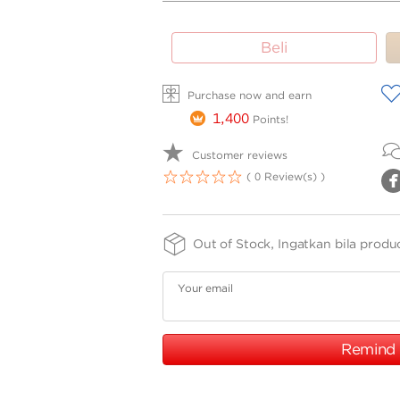
SIZE -
FINISHING
PURITY
Beli
Adj(39-
-
-
SPRG
37
42cm)
A
Purchase now and earn
1,400
Points!
Customer reviews
( 0 Review(s) )
1
2
3
4
5
Out of Stock, Ingatkan bila produ
Your email
Remind