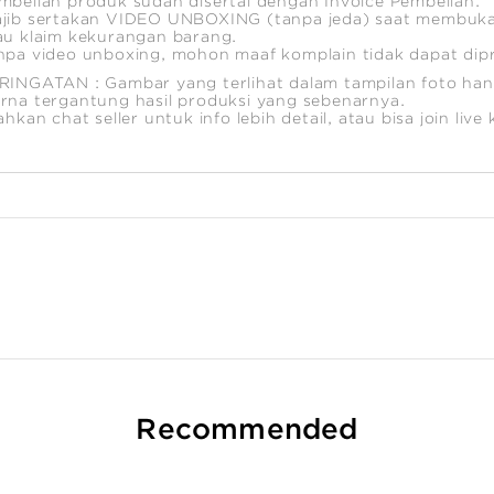
mbelian produk sudah disertai dengan Invoice Pembelian.
jib sertakan VIDEO UNBOXING (tanpa jeda) saat membuka
au klaim kekurangan barang.
npa video unboxing, mohon maaf komplain tidak dapat dip
RINGATAN : Gambar yang terlihat dalam tampilan foto hany
rna tergantung hasil produksi yang sebenarnya.
lahkan chat seller untuk info lebih detail, atau bisa join liv
Recommended