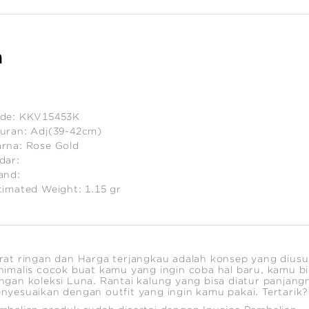
n
de:
KKV15453K
uran:
Adj(39-42cm)
rna:
Rose Gold
dar:
and:
timated Weight:
1.15
gr
rat ringan dan Harga terjangkau adalah konsep yang diusu
nimalis cocok buat kamu yang ingin coba hal baru, kamu b
ngan koleksi Luna. Rantai kalung yang bisa diatur panj
nyesuaikan dengan outfit yang ingin kamu pakai. Tertarik? M