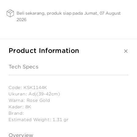
ANGPAO EMAS
8K
SIZE -
FINISHING
PURITY
Beli sekarang, produk siap pada Jumat, 07 August
Adj(39-
-
-
SPRG
37
2026
42cm)
Product Information
MY ACCOUNT
Tech Specs
SHOPPING CART
Code:
KSK1144K
Ukuran:
Adj(39-42cm)
Warna:
Rose Gold
Kadar:
8K
Brand:
Estimated Weight:
1.31
gr
Overview