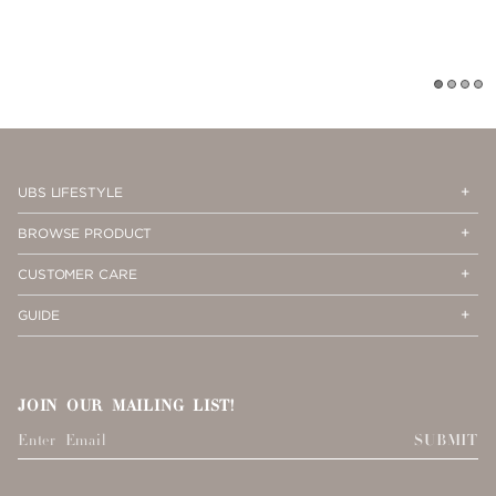
1
2
3
4
Op
Cl
UBS LIFESTYLE
Me
Me
Op
Cl
BROWSE PRODUCT
Me
Me
Op
Cl
CUSTOMER CARE
Me
Me
Op
Cl
GUIDE
Me
Me
JOIN OUR MAILING LIST!
SUBMIT