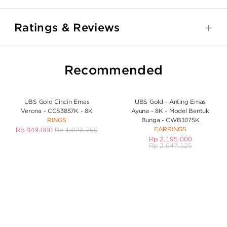
Ratings & Reviews
Recommended
UBS Gold Cincin Emas
UBS Gold - Anting Emas
Verona - CCS3857K - 8K
Ayuna - 8K - Model Bentuk
RINGS
Bunga - CWB1075K
EARRINGS
Rp
849.000
Rp
1.023.750
Rp
2.195.000
Rp
2.647.125