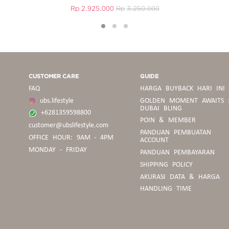
Rp
2.925.000
Rp
3.250.000
1
2
3
CUSTOMER CARE
GUIDE
FAQ
HARGA BUYBACK HARI INI
ubs.lifestyle
GOLDEN MOMENT AWAITS 
DUBAI BLING
+6281359598800
POIN & MEMBER
customer@ubslifestyle.com
PANDUAN
PANDUAN PEMBUATAN
OFFICE HOUR: 9AM - 4PM
BELANJA
ACCOUNT
MONDAY - FRIDAY
PANDUAN PEMBAYARAN
SHIPPING POLICY
PEDOMAN
AKURASI DATA & HARGA
BUYBACK
HANDLING TIME
PANDUAN
UKURAN
CINCIN