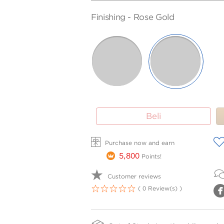
SIZE -
FINISHING
PURITY
Finishing -
Rose Gold
Adj(39-
-
75
SELECTED
42cm)
ROSE
WHITE
GOLD
GOLD
Beli
A
Purchase now and earn
5,800
Points!
Customer reviews
( 0 Review(s) )
1
2
3
4
5