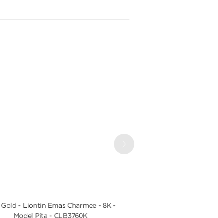
Next
Gold - Liontin Emas Charmee - 8K -
UBS Gold - Cincin Em
Model Pita - CLB3760K
CC178