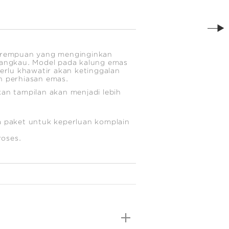
erempuan yang menginginkan
rjangkau. Model pada kalung emas
perlu khawatir akan ketinggalan
n perhiasan emas.
kan tampilan akan menjadi lebih
 paket untuk keperluan komplain
roses.