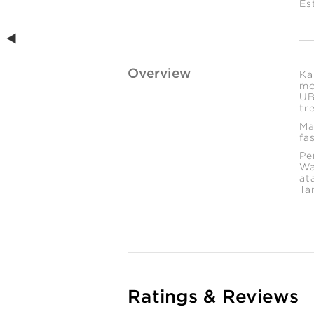
Es
Overview
Ka
mo
UB
tr
Ma
fa
Pe
Wa
at
Ta
Ratings & Reviews