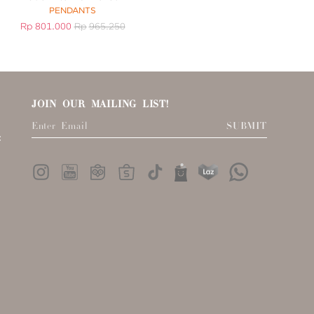
PENDANTS
RING
Rp
801.000
Rp
965.250
Rp
3.060.000
R
JOIN OUR MAILING LIST!
SUBMIT
: