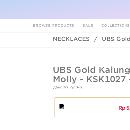
BROWSE PRODUCTS
SALE
COLLECTION
NECKLACES
/
UBS Gold
UBSLifestyle
https://ubslifestyle.com/ubs-
UBS Gold Kalung
gold-
kalung-
Molly - KSK1027 
emas-
millie-
NECKLACES
molly-
ksk1027-
A
L
17k/
Rp
5