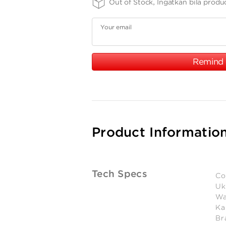
Out of Stock, Ingatkan bila produ
Your email
Remind
Product Informatio
Tech Specs
Co
Uk
Wa
Ka
Br