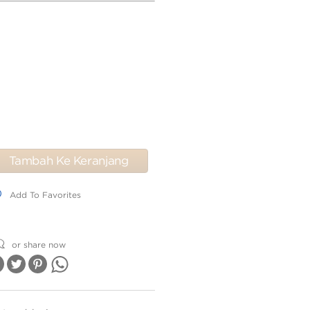
Tambah Ke Keranjang
dd To Favorites
Add To Favorites
or share now