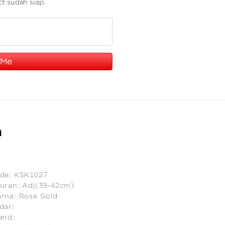
ct sudah siap.
 Me
n
de:
KSK1027
uran:
Adj(39-42cm)
rna:
Rose Gold
dar:
and: