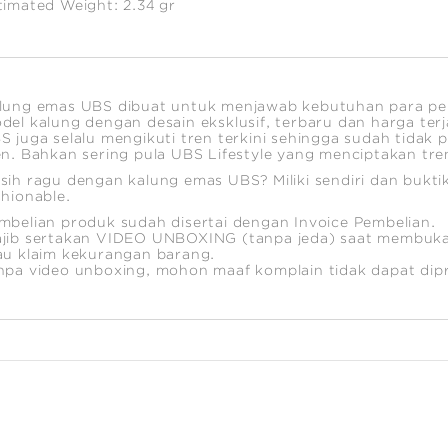
timated Weight:
2.34
gr
lung emas UBS dibuat untuk menjawab kebutuhan para p
del kalung dengan desain eksklusif, terbaru dan harga te
S juga selalu mengikuti tren terkini sehingga sudah tidak 
en. Bahkan sering pula UBS Lifestyle yang menciptakan tre
sih ragu dengan kalung emas UBS? Miliki sendiri dan bukti
shionable.
mbelian produk sudah disertai dengan Invoice Pembelian.
jib sertakan VIDEO UNBOXING (tanpa jeda) saat membuka
au klaim kekurangan barang.
npa video unboxing, mohon maaf komplain tidak dapat dip