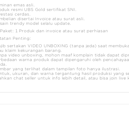
minan emas asli.
oduk resmi UBS Gold sertifikat SNI.
vestasi cerdas.
mbelian disertai Invoice atau surat asli.
sain trendy model selalu update.
i Paket: 1 Produk dan invoice atau surat perhiasan
tatan Penting:
jib sertakan VIDEO UNBOXING (tanpa jeda) saat membuka
au klaim kekurangan barang.
npa video unboxing, mohon maaf komplain tidak dapat dip
rbedaan warna produk dapat dipengaruhi oleh pencahayaa
da.
mbar yang terlihat dalam tampilan foto hanya ilustrasi.
ntuk, ukuran, dan warna tergantung hasil produksi yang s
lahkan chat seller untuk info lebih detail, atau bisa join live