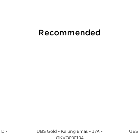
Recommended
 D -
UBS Gold - Kalung Emas - 17K -
UBS 
GKVO000104