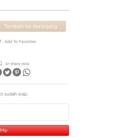
Tambah Ke Keranjang
dd To Favorites
Add To Favorites
or share now
ct sudah siap.
 Me