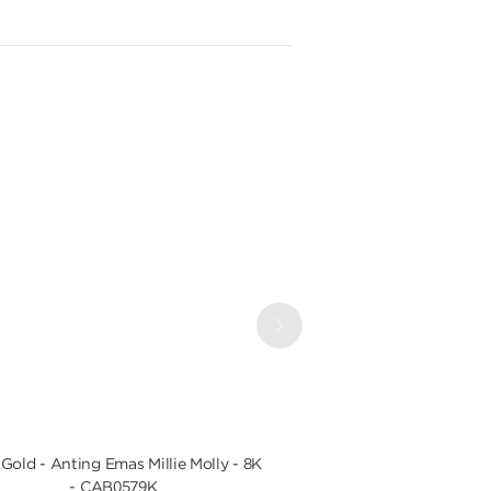
Next
Gold - Anting Emas Millie Molly - 8K
UBS Gold Cincin Emas
- CAB0579K
CC17645K