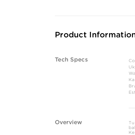
Product Informatio
Tech Specs
Co
Uk
Wa
Ka
Br
Es
Overview
Tu
ba
Ke