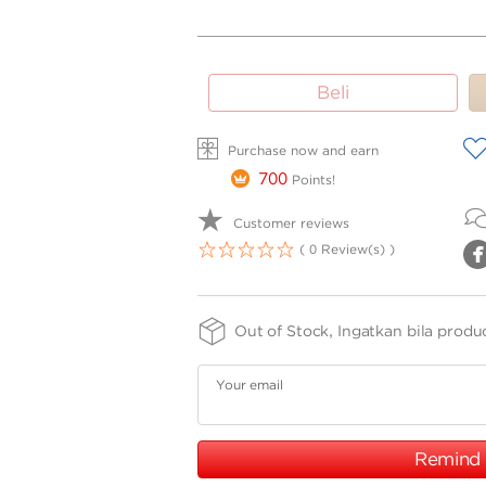
SIZE -
FINISHING
PURITY
Beli
NSIZE
-
-
SPRG
37
A
Purchase now and earn
700
Points!
Customer reviews
( 0 Review(s) )
1
2
3
4
5
Out of Stock, Ingatkan bila produ
Your email
Remind