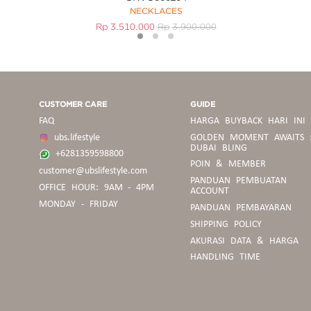
NECKLACES
Rp
3.510.000
Rp
3.900.000
1
2
3
CUSTOMER CARE
GUIDE
FAQ
HARGA BUYBACK HARI INI
ubs.lifestyle
GOLDEN MOMENT AWAITS 
DUBAI BLING
+6281359598800
POIN & MEMBER
customer@ubslifestyle.com
PANDUAN
PANDUAN PEMBUATAN
OFFICE HOUR: 9AM - 4PM
BELANJA
ACCOUNT
MONDAY - FRIDAY
PANDUAN PEMBAYARAN
SHIPPING POLICY
PEDOMAN
AKURASI DATA & HARGA
BUYBACK
HANDLING TIME
PANDUAN
UKURAN
CINCIN