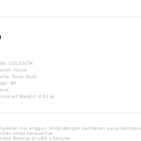
n
de:
CDL0307K
uran:
Nsize
rna:
Rose Gold
dar:
8K
and:
timated Weight:
0.61
gr
njukkan sisi anggun Anda dengan perhiasan yang terinspira
lutan emas berkualitas.
napa Belanja di UBS Lifestyle: