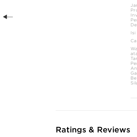
Ja
Pr
In
Pe
De
Is
Ca
Wa
at
Ta
Pe
An
Ga
Be
Si
Ratings & Reviews