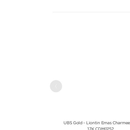
Previous
UBS Gold - Liontin Emas Charmee
17K CDM0252