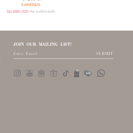
EARRINGS
RING
Rp
886.000
Rp
1.067.625
Rp
922.000
Rp
JOIN OUR MAILING LIST!
SUBMIT
: