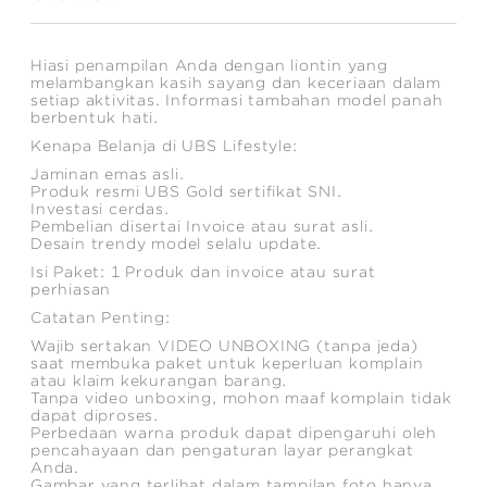
Hiasi penampilan Anda dengan liontin yang
melambangkan kasih sayang dan keceriaan dalam
setiap aktivitas. Informasi tambahan model panah
berbentuk hati.
Kenapa Belanja di UBS Lifestyle:
Jaminan emas asli.
Produk resmi UBS Gold sertifikat SNI.
Investasi cerdas.
Pembelian disertai Invoice atau surat asli.
Desain trendy model selalu update.
Isi Paket: 1 Produk dan invoice atau surat
perhiasan
Catatan Penting:
Wajib sertakan VIDEO UNBOXING (tanpa jeda)
saat membuka paket untuk keperluan komplain
atau klaim kekurangan barang.
Tanpa video unboxing, mohon maaf komplain tidak
dapat diproses.
Perbedaan warna produk dapat dipengaruhi oleh
pencahayaan dan pengaturan layar perangkat
Anda.
Gambar yang terlihat dalam tampilan foto hanya