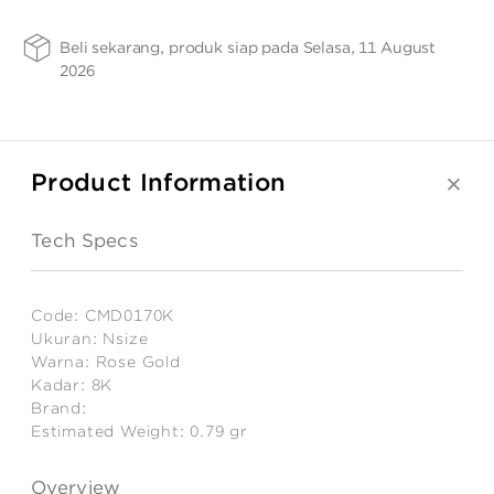
ANGPAO EMAS
CMD0170K
-
CMD0170K
SIZE -
FINISHING
PURITY
Beli sekarang, produk siap pada Selasa, 11 August
NSIZE
-
-
SPRG
37
2026
Product Information
MY ACCOUNT
Tech Specs
SHOPPING CART
Code:
CMD0170K
Ukuran:
Nsize
Warna:
Rose Gold
Kadar:
8K
Brand:
Estimated Weight:
0.79
gr
Overview