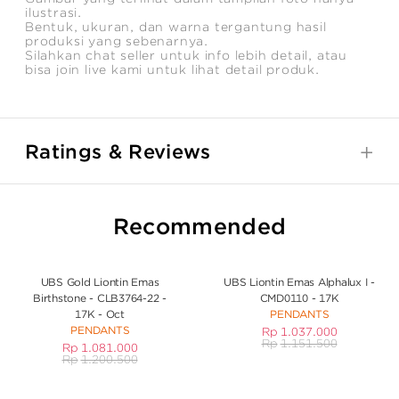
ilustrasi.
Bentuk, ukuran, dan warna tergantung hasil
produksi yang sebenarnya.
Silahkan chat seller untuk info lebih detail, atau
bisa join live kami untuk lihat detail produk.
Ratings & Reviews
Recommended
UBS Gold Liontin Emas
UBS Liontin Emas Alphalux I -
Birthstone - CLB3764-22 -
CMD0110 - 17K
17K - Oct
PENDANTS
PENDANTS
Rp
1.037.000
Rp
1.151.500
Rp
1.081.000
Rp
1.200.500