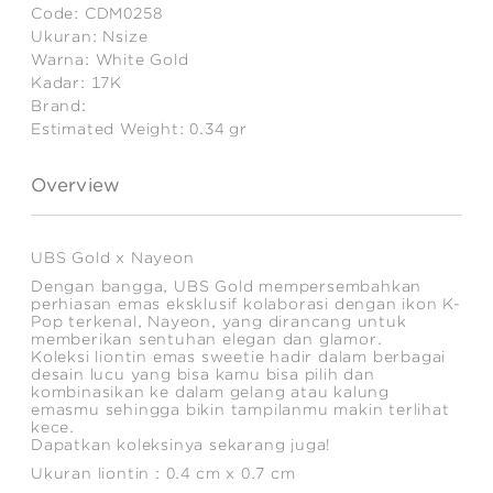
Code:
CDM0258
Ukuran:
Nsize
Warna:
White Gold
Kadar:
17K
Brand:
Estimated Weight:
0.34
gr
Overview
UBS Gold x Nayeon
Dengan bangga, UBS Gold mempersembahkan
perhiasan emas eksklusif kolaborasi dengan ikon K-
Pop terkenal, Nayeon, yang dirancang untuk
memberikan sentuhan elegan dan glamor.
Koleksi liontin emas sweetie hadir dalam berbagai
desain lucu yang bisa kamu bisa pilih dan
kombinasikan ke dalam gelang atau kalung
emasmu sehingga bikin tampilanmu makin terlihat
kece.
Dapatkan koleksinya sekarang juga!
Ukuran liontin : 0.4 cm x 0.7 cm