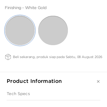
ANGPAO EMAS
17K
SIZE -
FINISHING
PURITY
Finishing -
White Gold
NSIZE
-
75
SELECTED
ROSE
WHITE
GOLD
GOLD
MY ACCOUNT
SHOPPING CART
Beli sekarang, produk siap pada Sabtu, 08 August 2026
Product Information
Tech Specs