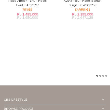
Polos Amber - 17K - Model
Ayuna - 8K - Model Bentuk
Twist - ACP0713
Bunga - CWB1075K
RINGS
EARRINGS
Rp
1.485.000
Rp
2.195.000
Rp
1.650.000
Rp
2.647.125
1
2
3
4
Op
Cl
UBS LIFESTYLE
Me
Me
Op
Cl
BROWSE PRODUCT
Me
Me