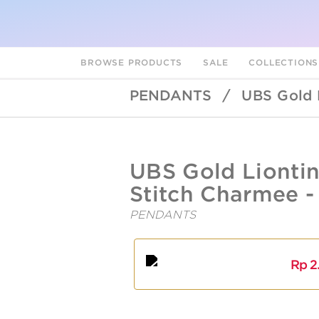
BROWSE PRODUCTS
SALE
COLLECTION
PENDANTS
/
UBS Gold 
UBSLifestyle
https://ubslifestyle.com/ubs-
UBS Gold Lionti
gold-
liontin-
Stitch Charmee -
emas-
disney-
PENDANTS
stitch-
charmee-
A
L
cly0084-
17k/
Rp
2