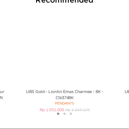
our
UBS Gold - Liontin Emas Charmee - 8K -
UB
7K
Clb3748K
PENDANTS
Rp
1.031.000
Rp
1.243.125
1
2
3