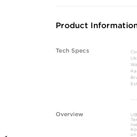
Product Informatio
Tech Specs
Co
Uk
Wa
Ka
Br
Es
Overview
UB
Te
li
Ko
un