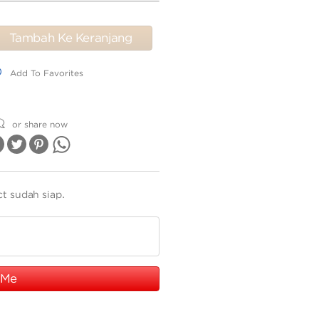
Tambah Ke Keranjang
dd To Favorites
Add To Favorites
or share now
ct sudah siap.
 Me