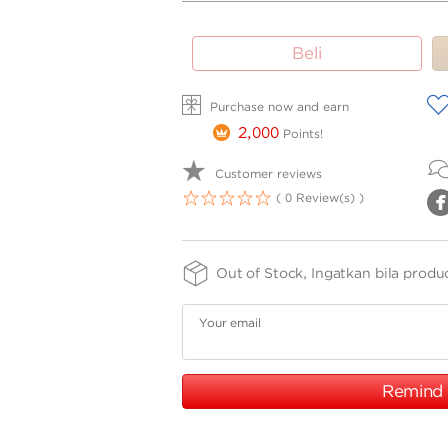
SIZE -
FINISHING
PURITY
Beli
NSIZE
-
-
75
S2WRGW
A
Purchase now and earn
2,000
Points!
Customer reviews
( 0 Review(s) )
1
2
3
4
5
Out of Stock, Ingatkan bila produ
Your email
Remind