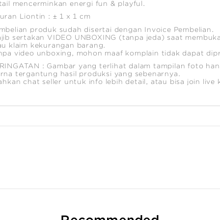
tail mencerminkan energi fun & playful.
uran Liontin : ± 1 x 1 cm
mbelian produk sudah disertai dengan Invoice Pembelian.
jib sertakan VIDEO UNBOXING (tanpa jeda) saat membuka
au klaim kekurangan barang.
npa video unboxing, mohon maaf komplain tidak dapat dip
RINGATAN : Gambar yang terlihat dalam tampilan foto hany
rna tergantung hasil produksi yang sebenarnya.
lahkan chat seller untuk info lebih detail, atau bisa join liv
Recommended