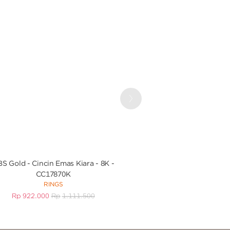
Next
S Gold - Cincin Emas Kiara - 8K -
UBS Gold Gelang
CC17870K
KGV7052K
RINGS
BRACEL
Rp
922.000
Rp
1.111.500
Rp
1.346.000
R