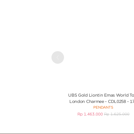
Previous
UBS Gold Liontin Emas World T
London Charmee - CDL0258 - 1
PENDANTS
Rp
1.463.000
Rp
1.625.000