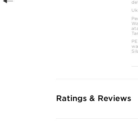
de
Uk
Pe
Wa
at
Ta
PE
wa
Si
Ratings & Reviews