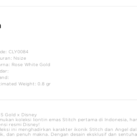
n
de:
CLY0084
uran:
Nsize
rna:
Rose White Gold
dar:
and:
timated Weight:
0.8
gr
S Gold x Disney
mukan koleksi liontin emas Stitch pertama di Indonesia, 
sensi resmi Disney!
leksi ini menghadirkan karakter ikonik Stitch dan Angel da
ik, dan penuh makna. Dengan desain eksklusif dan sentuha