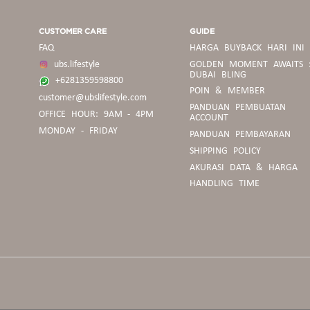
CUSTOMER CARE
GUIDE
FAQ
HARGA BUYBACK HARI INI
ubs.lifestyle
GOLDEN MOMENT AWAITS 
DUBAI BLING
+6281359598800
POIN & MEMBER
customer@ubslifestyle.com
PANDUAN
PANDUAN PEMBUATAN
OFFICE HOUR: 9AM - 4PM
BELANJA
ACCOUNT
MONDAY - FRIDAY
PANDUAN PEMBAYARAN
SHIPPING POLICY
PEDOMAN
AKURASI DATA & HARGA
BUYBACK
HANDLING TIME
PANDUAN
UKURAN
CINCIN