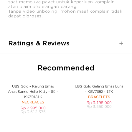
saat membuka paket untuk keperluan komplain
atau klaim kekurangan barang.
Tanpa video unboxing, mohon maaf komplain tidak
dapat diproses.
Ratings & Reviews
Recommended
UBS Gold - Kalung Emas
UBS Gold Gelang Emas Luna
Anak Sanrio Hello Kitty - 8K -
- KGV7052 - 17K
KKZ0181K
BRACELETS
NECKLACES
Rp
3.195.000
Rp
3.550.000
Rp
2.995.000
Rp
3.612.375