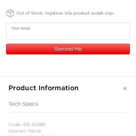
ANGPAO EMAS
8K
-
8K
SIZE -
FINISHING
PURITY
Out of Stock, Ingatkan bila product sudah siap.
NSIZE
-
-
SPPTH
37
Your email
Remind Me
MY ACCOUNT
SHOPPING CART
Product Information
Tech Specs
Code:
E6L0038K
Ukuran:
Nsize