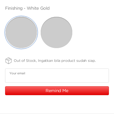
ANGPAO EMAS
SIZE -
FINISHING
PURITY
Finishing -
White Gold
NSIZE
-
75
SELECTED
ROSE
WHITE
GOLD
GOLD
MY ACCOUNT
SHOPPING CART
Out of Stock, Ingatkan bila product sudah siap.
Your email
Remind Me