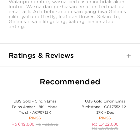
Walaupun ombre, warna perhiasan ini tidak akan
luntur. Warna dari perhiasan emas ini terbuat dari
emas asli. Ada beberapa desain yang bisa Goldies
pilih, yaitu butterfly, leaf dan flower. Selain itu,
Goldies bisa pilih gelang, kalung, cincin atau
anting.
Ratings & Reviews
Recommended
UBS Gold - Cincin Emas
UBS Gold Cincin Emas
Polos Amber - 8K - Model
Birthstone - CC17552-12 -
Twist - ACP0713K
17K - Dec
RINGS
RINGS
Rp
649.000
Rp
781.852
Rp
1.422.000
Rp
1.579.500