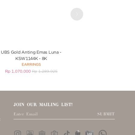
Next
UBS Gold Anting Emas Luna -
UBS Gold - Cincin Ema
RING
KSW1144K - 8K
EARRINGS
Rp
1.153.000
R
Rp
1.070.000
Rp
1.289.925
JOIN OUR MAILING LIST!
SUBMIT
: