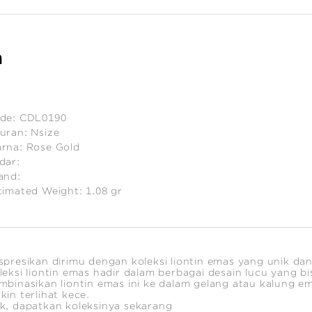
n
de:
CDL0190
uran:
Nsize
rna:
Rose Gold
dar:
and:
timated Weight:
1.08
gr
spresikan dirimu dengan koleksi liontin emas yang unik d
leksi liontin emas hadir dalam berbagai desain lucu yang bi
mbinasikan liontin emas ini ke dalam gelang atau kalung 
kin terlihat kece.
k, dapatkan koleksinya sekarang