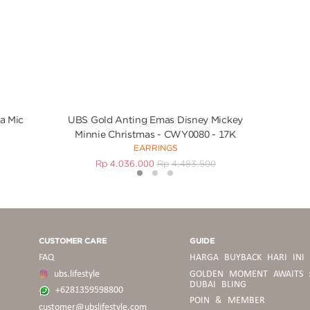
a Mic
UBS Gold Anting Emas Disney Mickey
Minnie Christmas - CWY0080 - 17K
EARRINGS
Rp
4.036.000
Rp
4.483.500
1
2
3
CUSTOMER CARE
GUIDE
FAQ
HARGA BUYBACK HARI INI
ubs.lifestyle
GOLDEN MOMENT AWAITS 
DUBAI BLING
+6281359598800
POIN & MEMBER
customer@ubslifestyle.com