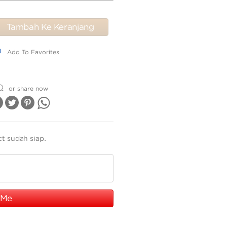
Tambah Ke Keranjang
dd To Favorites
Add To Favorites
or share now
ct sudah siap.
 Me