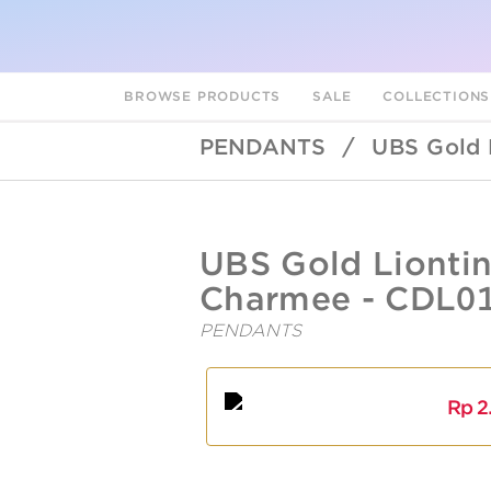
BROWSE PRODUCTS
SALE
COLLECTION
PENDANTS
/
UBS Gold 
UBSLifestyle
https://ubslifestyle.com/ubs-
UBS Gold Lionti
gold-
liontin-
Charmee - CDL01
emas-
sweetie-
PENDANTS
cdl0190-
17k/
A
L
Rp
2