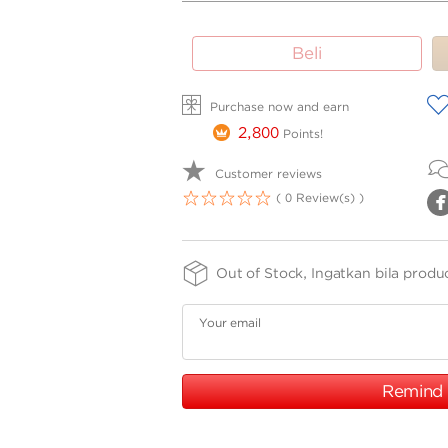
SIZE -
FINISHING
PURITY
Beli
NSIZE
-
-
SPRG
75
A
Purchase now and earn
2,800
Points!
Customer reviews
( 0 Review(s) )
1
2
3
4
5
Out of Stock, Ingatkan bila produ
Your email
Remind