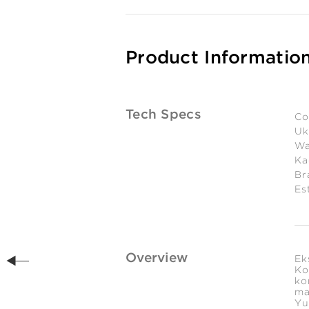
Product Informatio
Tech Specs
Co
Uk
Wa
Ka
Br
Es
Overview
Ek
Ko
ko
ma
Yu