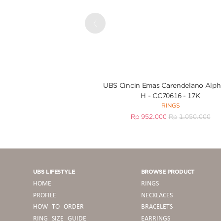
Previous
UBS Cincin Emas Carendelano Alph
H - CC70616 - 17K
RINGS
Rp
952.000
Rp
1.050.000
UBS LIFESTYLE
BROWSE PRODUCT
HOME
RINGS
PROFILE
NECKLACES
HOW TO ORDER
BRACELETS
RING SIZE GUIDE
EARRINGS