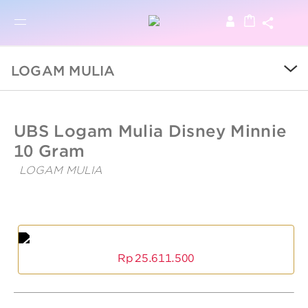
BRO
BROWSE PRODUCTS
LOGAM MULIA
SALE
UBSLifestyle
https://ubslifestyle.com/fine-
UBS Logam Mulia Disney Minnie
gold-
disney-
10 Gram
COLLECTIONS
10-
gr-
LOGAM MULIA
minnie-
UBS
mouse/
CATEGORY
Logam
Mulia
UBS
Disney
Logam
KIDS
Minnie
Mulia
10
Disney
Rp
25.611.500
Minnie
Gram
LOGAM MULIA
10
Gram