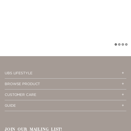
1
2
3
4
Op
Cl
UBS LIFESTYLE
Me
Me
Op
Cl
BROWSE PRODUCT
Me
Me
Op
Cl
CUSTOMER CARE
Me
Me
Op
Cl
GUIDE
Me
Me
JOIN OUR MAILING LIST!