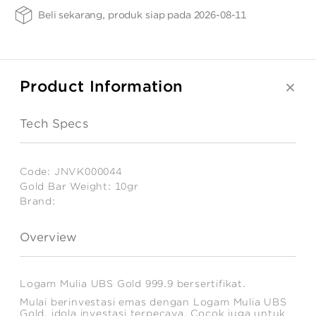
ANGPAO EMAS
Gold
Beli sekarang, produk siap pada 2026-08-11
Bar
Weight
-
LS
10gr
Product Information
MY ACCOUNT
Tech Specs
SHOPPING CART
Code:
JNVK000044
Gold Bar Weight:
10gr
Brand:
Estimated
Weight:
Overview
10
gr
Logam Mulia UBS Gold 999.9 bersertifikat.
Mulai berinvestasi emas dengan Logam Mulia UBS
Gold, idola investasi terpecaya. Cocok juga untuk