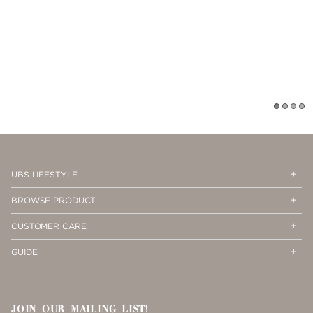
1
2
3
4
Op
Cl
UBS LIFESTYLE
Me
Me
Op
Cl
BROWSE PRODUCT
Me
Me
Op
Cl
CUSTOMER CARE
Me
Me
Op
Cl
GUIDE
Me
Me
JOIN OUR MAILING LIST!