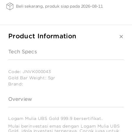
ANGPAO EMAS
Gold
Beli sekarang, produk siap pada 2026-08-11
Bar
Weight
-
LS
5gr
Product Information
MY ACCOUNT
Tech Specs
SHOPPING CART
Code:
JNVK000043
Gold Bar Weight:
5gr
Brand:
Estimated
Weight:
Overview
5
gr
Logam Mulia UBS Gold 999.9 bersertifikat.
Mulai berinvestasi emas dengan Logam Mulia UBS
Gold, idola investasi terpecaya. Cocok juga untuk